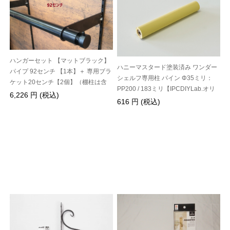
ハンガーセット 【マットブラック】
ハニーマスタード塗装済み ワンダー
パイプ 92センチ 【1本】＋ 専用ブラ
シェルフ専用柱 パイン Φ35ミリ：
ケット20センチ【2個】（棚柱は含
PP200 / 183ミリ【IPCDIYLab.オリ
みません）
6,226 円 (税込)
ジナル】
616 円 (税込)