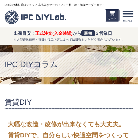
DIY向け木材通販ショップ 高品質なツーバイフォー材、板・棚板オーダーカット
カート
MENU
出荷目安：
正式注文(入金確認)
から
最短
３営業日
※大型連休前後・祝日や加工内容によっては日数をいただく場合もございます。
IPC DIYコラム
賃貸DIY
大幅な改造・改修が出来なくても大丈夫。
賃貸DIYで、自分らしい快適空間をつくって