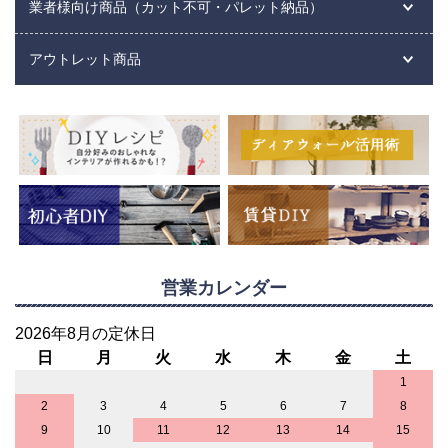
業者様向け商品（カット不可・パレット納品）
アウトレット商品
営業カレンダー
2026年8月の定休日
日
月
火
水
木
金
土
1
2
3
4
5
6
7
8
9
10
11
12
13
14
15