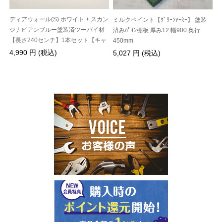
ディアウォール(S) ホワイト + スカン
ミルクペイント【ｸﾞﾘｰﾝｱｰﾐｰ】 塗装
ジナビアンブルー塗装済ツーバイ材
済みﾊﾟｲﾝ棚板 厚み12 幅900 奥行
【長さ240センチ】1本セット【キャ
450mm
ンペーン】
4,990 円 (税込)
5,027 円 (税込)