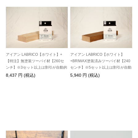
アイアン LABRICO【ホワイト】+
アイアン LABRICO【ホワイト】
【特注】無塗装ツーバイ材【260セ
+BRIWAX塗装済みツーバイ材【240
ンチ】※3セット以上は割引が自動的
センチ】※5セット以上は割引が自動
に適用されます※
的に適用されます※
8,437 円 (税込)
5,940 円 (税込)