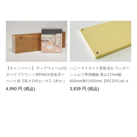
ハニーマスタード塗装済み ワンダー
【キャンペーン】 ディアウォール(S)
シェルフ専用棚板 厚み17mm幅
ダークブラウン + BRIWAX塗装済ツ
600mm奥行450mm【IPCDIYLab.オ
ーバイ材【長さ240センチ】1本セッ
リジナル】
ト
3,839 円 (税込)
4,990 円 (税込)