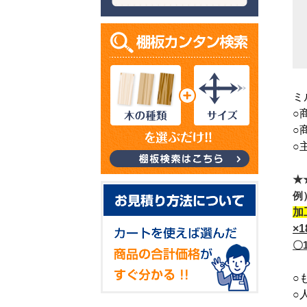
ミ
○
○
○
★
例
加
×
〇
○
○