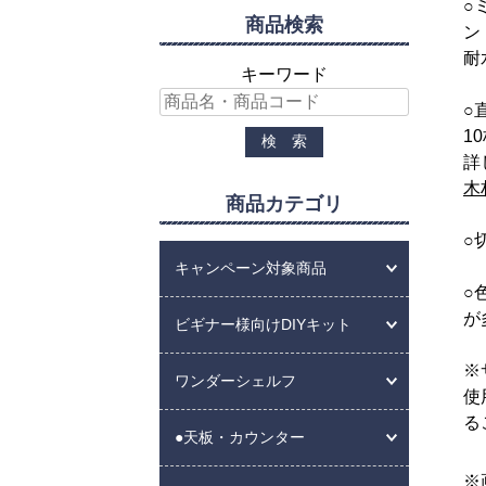
○
商品検索
ン
耐
キーワード
○
1
詳
木
商品カテゴリ
○
キャンペーン対象商品
○
が
ビギナー様向けDIYキット
※
ワンダーシェルフ
使
る
●天板・カウンター
※