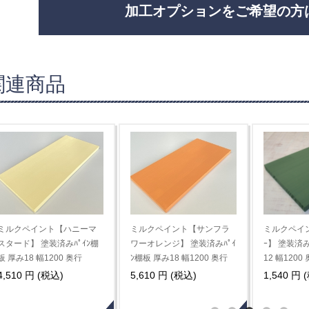
加工オプションをご希望の方
関連商品
ント【ｲﾝﾃﾞｨｱﾝ ﾀｰ
ミルクペイント【ｲﾝﾃﾞｨｱﾝ ﾀｰ
ミルクペイント【ｲﾝﾃﾞ
 塗装済みﾊﾟｲﾝ棚板 厚
ｺｲｽﾞ】 塗装済みﾊﾟｲﾝ棚板 厚
ｺｲｽﾞ】 塗装済みﾊﾟ
m幅1200mm奥行
み12mm幅1200mm奥行
み12mm幅1200m
300mm
150mm
 円 (税込)
4,466 円 (税込)
2,266 円 (税込)