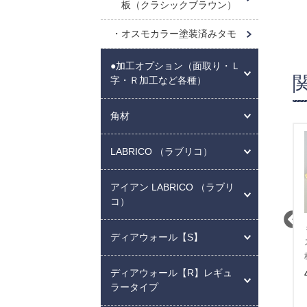
板（クラシックブラウン）
オスモカラー塗装済みタモ
●加工オプション（面取り・Ｌ
字・Ｒ加工など各種）
角材
LABRICO （ラブリコ）
アイアン LABRICO （ラブリ
コ）
ミルクペイント【サンフラ
ミルクペイント【ｸﾞﾘｰﾝｱｰﾐ
ミルクペイ
ディアウォール【S】
ワーオレンジ】 塗装済みﾊﾟｲ
ｰ】 塗装済みﾊﾟｲﾝ棚板 厚み
ｺｲｽﾞ】
ﾝ棚板 厚み18 幅1200 奥行
12 幅1200 奥行100mm
み18m
250mm
100mm
ディアウォール【R】レギュ
5,610 円 (税込)
1,540 円 (税込)
2,299
ラータイプ