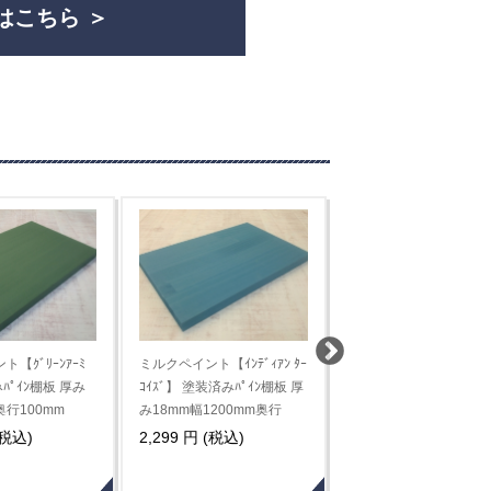
はこちら
ｨｱﾝ ﾀｰ
ミルクペイント【ｲﾝﾃﾞｨｱﾝ ﾀｰ
ミルクペイント【ﾋﾟｽﾀﾁｵ ｸﾞﾘ
ｲﾝ棚板 厚
ｺｲｽﾞ】 塗装済みﾊﾟｲﾝ棚板 厚
ｰﾝ】 塗装済みﾊﾟｲﾝ棚板 厚み
m奥行
み18mm幅1200mm奥行
12 幅1200 奥行450mm
500mm
11,110 円 (税込)
6,677 円 (税込)