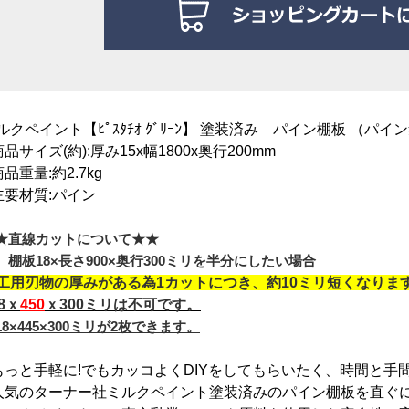
ルクペイント【ﾋﾟｽﾀﾁｵ ｸﾞﾘｰﾝ】 塗装済み パイン棚板 （パイ
商品サイズ(約):厚み15x幅18
00x奥行200mm
商品重量:約2.7kg
主要材質:パイン
★直線カットについて★★
）棚板18×長さ900×奥行300ミリを半分にしたい場合
工用刃物の厚みがある為1カットにつき、約10ミリ短くなりま
18ｘ
450
ｘ300ミリは不可です。
18×445×300ミリが2枚できます。
もっと手軽に!でもカッコよくDIYをしてもらいたく、時間と手
人気のターナー社ミルクペイント塗装済みのパイン棚板を直ぐに