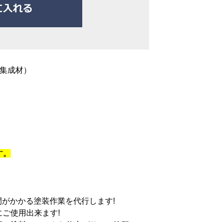
ン集成材）
す。
間がかかる塗装作業を代行します!
ご使用出来ます!