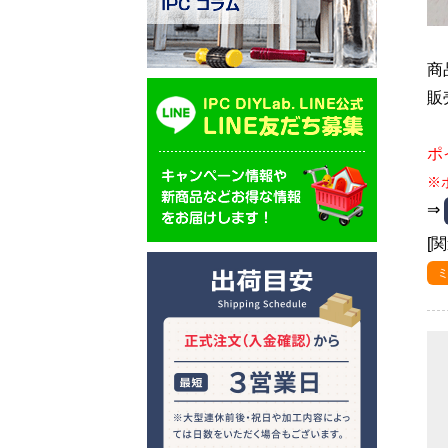
商
販
ポ
※
⇒
[