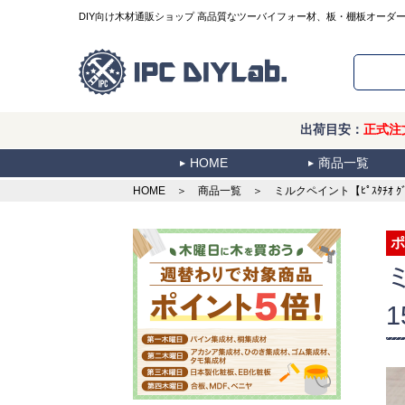
DIY向け木材通販ショップ 高品質なツーバイフォー材、板・棚板オーダ
出荷目安：
正式注
HOME
商品一覧
HOME
＞
商品一覧
＞ ミルクペイント【ﾋﾟｽﾀﾁｵ ｸﾞﾘ
ポ
1