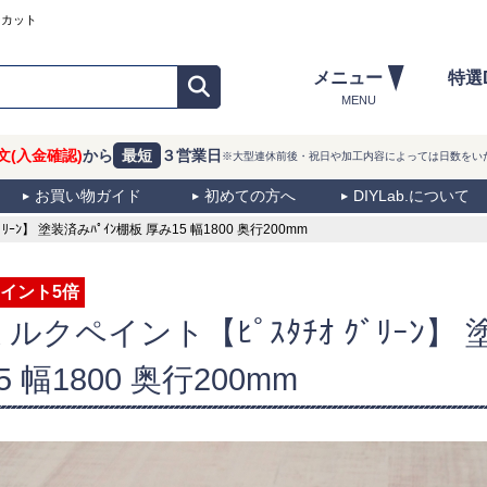
ーカット
メニュー
特選
MENU
文(入金確認)
から
最短
３営業日
※大型連休前後・祝日や加工内容によっては日数をい
お買い物ガイド
初めての方へ
DIYLab.について
ｰﾝ】 塗装済みﾊﾟｲﾝ棚板 厚み15 幅1800 奥行200mm
イント5倍
ミルクペイント【ﾋﾟｽﾀﾁｵ ｸﾞﾘｰﾝ】
5 幅1800 奥行200mm