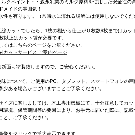
ミルクペイント・・森永乳業のミルク原料を使用した安全性の
ドメイドの雰囲気！
水性も有ります。（常時水に濡れる場所には使用しないでくだ
直線カットでしたら、1枚の棚から仕上がり枚数9枚まではカット
0枚以上はカット賃が必要です。
しくはこちらのページをご覧ください。
材カットサービス ご案内ページ
切断面も塗装致しますので、ご安心ください。
色味について、ご使用のPC、タブレット、スマートフォンの
多少ある場合がございますことご了承ください。
サイズに関しましては、木工専用機械にて、十分注意してカッ
用環境、保管期間等の要因により、お手元に届いた際に、記載
こと、ご了承ください。
画像をクリックで拡大表示できます。