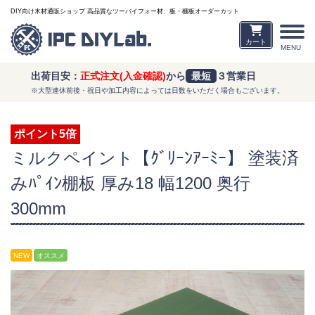
DIY向け木材通販ショップ 高品質なツーバイフォー材、板・棚板オーダーカット
カート
MENU
出荷目安：
正式注文(入金確認)
から
最短
３営業日
※大型連休前後・祝日や加工内容によっては日数をいただく場合もございます。
ポイント5倍
ミルクペイント【ｸﾞﾘｰﾝｱｰﾐｰ】 塗装済
みﾊﾟｲﾝ棚板 厚み18 幅1200 奥行
300mm
NEW
オススメ