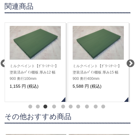
関連商品
ミルクペイント【ｲﾝﾃﾞｨｱﾝ ﾀｰｺｲ
ミルクペイント【ｲﾝﾃﾞｨｱﾝ ﾀｰｺｲ
ｽﾞ】 塗装済みﾊﾟｲﾝ棚板 厚み
ｽﾞ】 塗装済みﾊﾟｲﾝ棚板 厚み
12mm幅900mm奥行350mm
15mm幅900mm奥行400mm
3,927 円 (税込)
5,588 円 (税込)
その他おすすめ商品