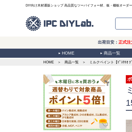
DIY向け木材通販ショップ 高品質なツーバイフォー材、板・棚板オーダ
出荷目安：
正式注
HOME
商品一覧
HOME
＞
商品一覧
＞ ミルクペイント【ﾋﾟｽﾀﾁｵ ｸﾞ
ポ
1