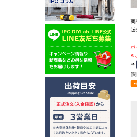
商
販
ポ
※
⇒
[