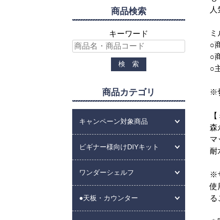
人
商品検索
ミ
キーワード
○
○
○
商品カテゴリ
※
【
キャンペーン対象商品
森
マ
ビギナー様向けDIYキット
耐
ワンダーシェルフ
※
使
る
●天板・カウンター