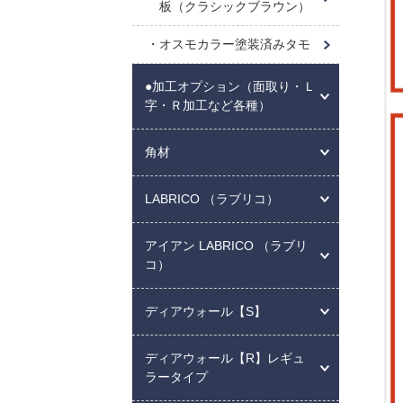
板（クラシックブラウン）
オスモカラー塗装済みタモ
●加工オプション（面取り・Ｌ
字・Ｒ加工など各種）
角材
LABRICO （ラブリコ）
アイアン LABRICO （ラブリ
コ）
ディアウォール【S】
ディアウォール【R】レギュ
ラータイプ