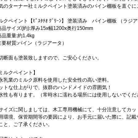
気のターナー社ミルクペイント塗装済みのパイン棚板を直ぐに
ルクペイント【ﾋﾟｽﾀﾁｵ ｸﾞﾘｰﾝ】 塗装済み パイン棚板
（
ラジア
商品サイズ(約):厚み15x幅12
00
x奥行150
mm
商品重量:約1.4
kg
主要材質:パイン
（ラジアータ）
切断面も塗装致しますので、ご安心ください。
ミルクペイント】
永乳業のミルク原料を使用した安全性の高い塗料。
ットな仕上がりで、抜群のハンドメイドの雰囲気！
水性も有ります。（常時水に濡れる場所には使用しないでくだ
サイズに関しましては、木工専用機械にて、十分注意してカッ
用環境、保管期間等の要因により、お手元に届いた際に、記載
こと、ご了承ください。