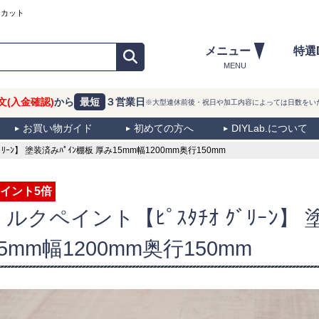
ーカット
メニュー
特選
MENU
文(入金確認)
から
最短
３営業日
※大型連休前後・祝日や加工内容によっては日数をい
お買い物ガイド
初めての方へ
DIYLab.について
ﾘｰﾝ】 塗装済みﾊﾟｲﾝ棚板 厚み15mm幅1200mm奥行150mm
イント5倍
ミルクペイント【ﾋﾟｽﾀﾁｵ ｸﾞﾘｰﾝ】
5mm幅1200mm奥行150mm