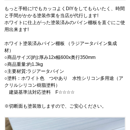
もっと手軽に!でもカッコよくDIYをしてもらいたく、時間
と手間がかかる塗装作業を当店が代行します!
ホワイトに仕上がった塗装済みのパイン棚板を直ぐにご使
用出来ます!
ホワイト塗装済みパイン棚板 （ラジアータパイン集成
材）
○商品サイズ(約):厚み12x幅600x奥行350mm
○商品重量:約1.3kg
○主要材質:ラジアータパイン
○塗料：ホワイト色 つやあり 水性シリコン多用途（ア
クリルシリコン樹脂塗料）
建築基準法対応塗料 F☆☆☆☆
※切断面も塗装致しますので、ご安心ください。