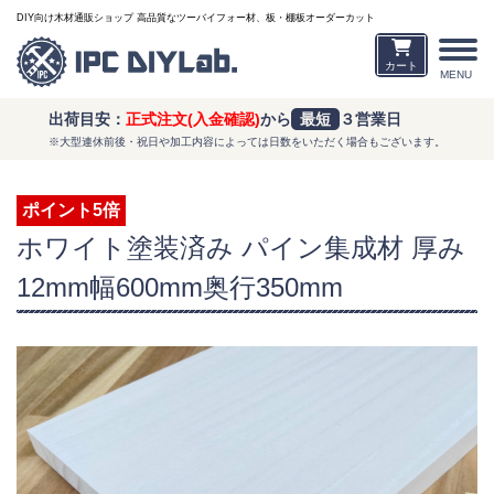
DIY向け木材通販ショップ 高品質なツーバイフォー材、板・棚板オーダーカット
カート
MENU
出荷目安：
正式注文(入金確認)
から
最短
３営業日
※大型連休前後・祝日や加工内容によっては日数をいただく場合もございます。
ポイント5倍
ホワイト塗装済み パイン集成材 厚み
12mm幅600mm奥行350mm