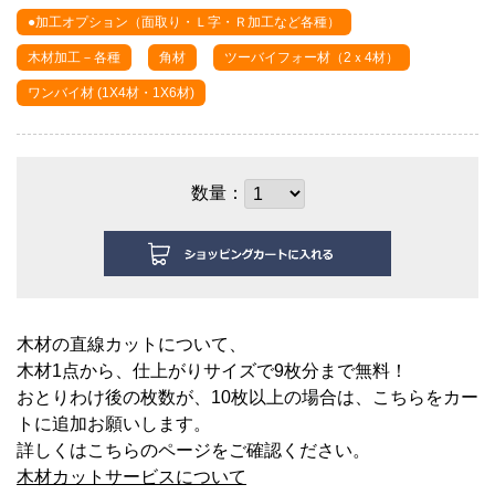
●加工オプション（面取り・Ｌ字・Ｒ加工など各種）
木材加工－各種
角材
ツーバイフォー材（2ｘ4材）
ワンバイ材 (1X4材・1X6材)
数量：
木材の直線カットについて、
木材1点から、仕上がりサイズで9枚分まで無料！
おとりわけ後の枚数が、10枚以上の場合は、こちらをカー
トに追加お願いします。
詳しくはこちらのページをご確認ください。
木材カットサービスについて