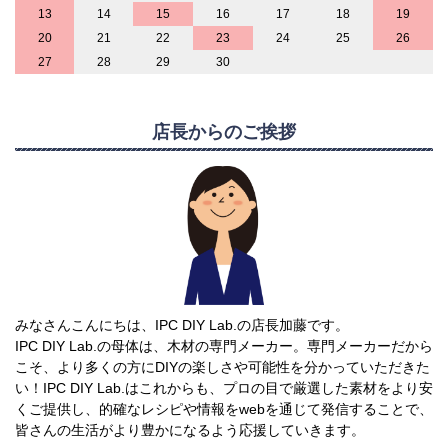
13
14
15
16
17
18
19
20
21
22
23
24
25
26
27
28
29
30
店長からのご挨拶
みなさんこんにちは、IPC DIY Lab.の店長加藤です。
IPC DIY Lab.の母体は、木材の専門メーカー。専門メーカーだから
こそ、より多くの方にDIYの楽しさや可能性を分かっていただきた
い！IPC DIY Lab.はこれからも、プロの目で厳選した素材をより安
くご提供し、的確なレシピや情報をwebを通じて発信することで、
皆さんの生活がより豊かになるよう応援していきます。