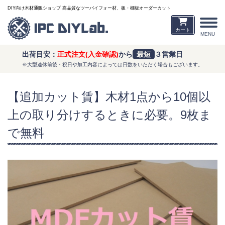
DIY向け木材通販ショップ 高品質なツーバイフォー材、板・棚板オーダーカット
カート
MENU
出荷目安：
正式注文(入金確認)
から
最短
３営業日
※大型連休前後・祝日や加工内容によっては日数をいただく場合もございます。
【追加カット賃】木材1点から10個以
上の取り分けするときに必要。9枚ま
で無料