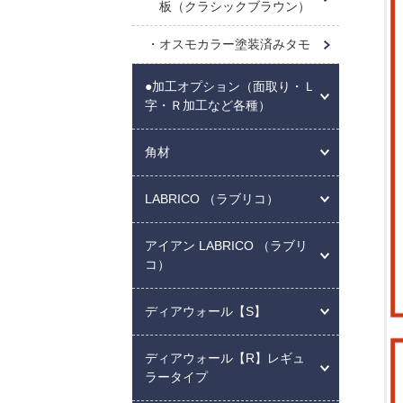
板（クラシックブラウン）
オスモカラー塗装済みタモ
●加工オプション（面取り・Ｌ
字・Ｒ加工など各種）
角材
LABRICO （ラブリコ）
アイアン LABRICO （ラブリ
コ）
ディアウォール【S】
ディアウォール【R】レギュ
ラータイプ