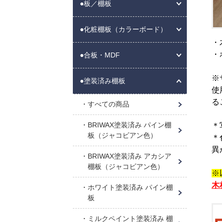
●板／棚板
●化粧棚板（カラーボード）
・
・
●合板・MDF
※
●塗装済み棚板
使
る
すべての商品
BRIWAX塗装済み パイン棚
＊
板（ジャコビアン色）
＊
異
BRIWAX塗装済み アカシア
棚板（ジャコビアン色）
※
木
ホワイト塗装済み パイン棚
板
ミルクペイント塗装済み 棚