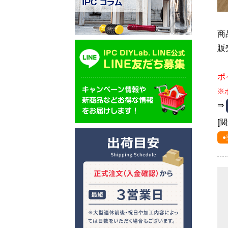
商
販
ポ
※
⇒
[