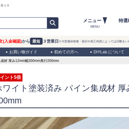
ーカット
メニュー
特選
MENU
文(入金確認)
から
最短
３営業日
※大型連休前後・祝日や加工内容によっては日数をい
お買い物ガイド
初めての方へ
DIYLab.について
 厚み12mm幅300mm奥行200mm
イント5倍
ホワイト塗装済み パイン集成材 厚み
00mm