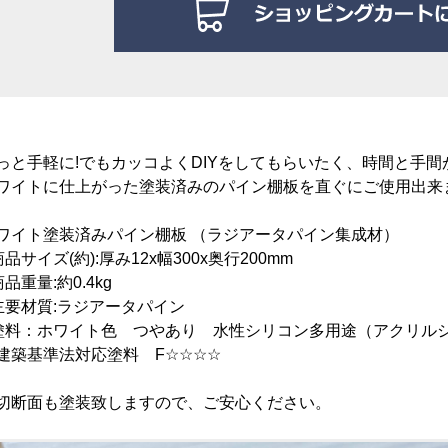
っと手軽に!でもカッコよくDIYをしてもらいたく、時間と手間
ワイトに仕上がった塗装済みのパイン棚板を直ぐにご使用出来ま
ワイト塗装済みパイン棚板 （ラジアータパイン集成材）
商品サイズ(約):厚み12x幅300x奥行200mm
商品重量:約0.4kg
主要材質:ラジアータパイン
塗料：ホワイト色 つやあり 水性シリコン多用途（アクリル
築基準法対応塗料 F☆☆☆☆
切断面も塗装致しますので、ご安心ください。