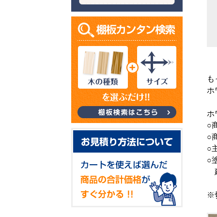
も
ホ
ホ
○
○
○
○
建
※