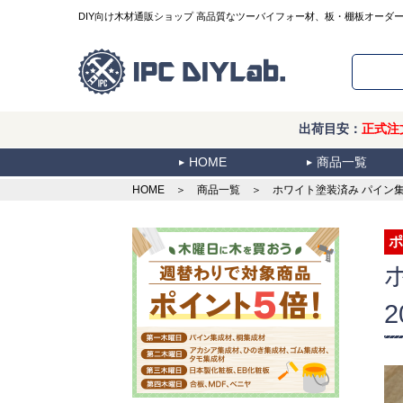
DIY向け木材通販ショップ 高品質なツーバイフォー材、板・棚板オーダ
出荷目安：
正式注
HOME
商品一覧
HOME
＞
商品一覧
＞ ホワイト塗装済み パイン集成材
ポ
2