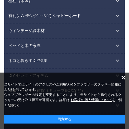
棚柱【木製】
有孔(パンチング・ペグ) シャビーボード
ヴィンテージ調木材
ベッドと木の家具
ネコと暮らすDIY特集
DIY セレクトアイテム
×
当サイトではサイトのアクセスやご利用状況をブラウザーのクッキー情報に
より取得しています。
木箱・セレクト雑貨（キューブBOXなど）
ウェブブラウザーの設定を変更することにより、当サイトから送付されるク
ッキーの受け取り拒否が可能です。詳細は
お客様の個人情報について
をご覧
ください。
すのこ
同意する
ネジ・コーススレッド・サンドペーパー