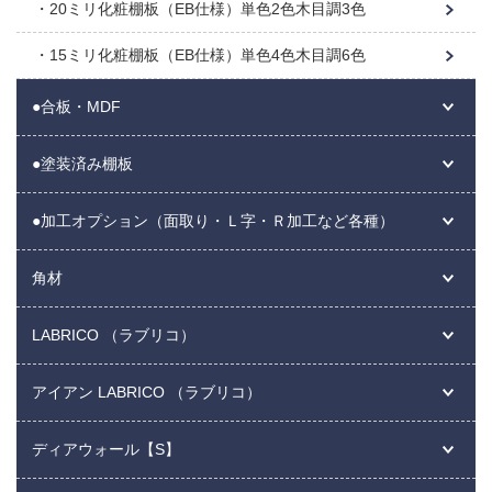
20ミリ化粧棚板（EB仕様）単色2色木目調3色
15ミリ化粧棚板（EB仕様）単色4色木目調6色
●合板・MDF
●塗装済み棚板
●加工オプション（面取り・Ｌ字・Ｒ加工など各種）
角材
LABRICO （ラブリコ）
アイアン LABRICO （ラブリコ）
ディアウォール【S】