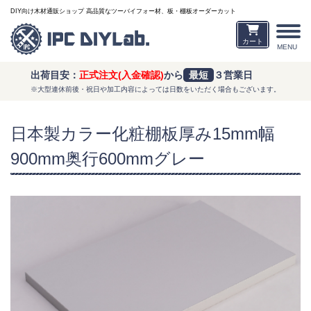
DIY向け木材通販ショップ 高品質なツーバイフォー材、板・棚板オーダーカット
カート
MENU
出荷目安：
正式注文(入金確認)
から
最短
３営業日
※大型連休前後・祝日や加工内容によっては日数をいただく場合もございます。
日本製カラー化粧棚板厚み15mm幅
900mm奥行600mmグレー