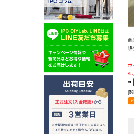
商
販
ポ
※
⇒
[
ビ