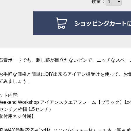
数量：
石膏ボードでも、刺し跡が目立たないピンで、ニッチなスペー
お手軽な価格と簡単にDIY出来るアイアン棚受けを使って、お
てみましょう！
ット内容:
Weekend Workshop アイアンスクエアフレーム【ブラック】
1センチ／枠幅 1.5センチ）
取付用ネジ付属】
BRIWAX塗装済済み1x4材（ワンバイフォー材）＝１本（厚み 約1.