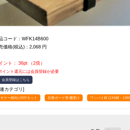
品コード：WFK14B600
売価格(税込)：2,068 円
イント： 36pt （2倍）
ポイント還元には会員登録が必要
会員登録はこちら
関連カテゴリ]
ギナー様向けDIYキット
石膏ボード用 棚受け
ワンバイ材 (1X4材・1X6