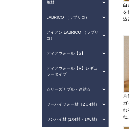
角材
白
を
LABRICO （ラブリコ）
込
アイアン LABRICO （ラブリ
コ）
ディアウォール【S】
ディアウォール【R】レギュ
ラータイプ
☆リーズナブル・連結☆
片
ガ
ツーバイフォー材（2ｘ4材）
れ
ね
ワンバイ材 (1X4材・1X6材)