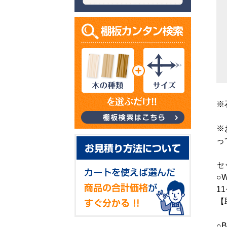
※
※
っ
セ
○
1
【
○