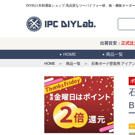
DIY向け木材通販ショップ 高品質なツーバイフォー材、板・棚板オーダ
出荷目安：
正式注
HOME
商品一覧
HOME
＞
商品一覧
＞ 石膏ボード壁面用 アイアン棚受
ポ
NE