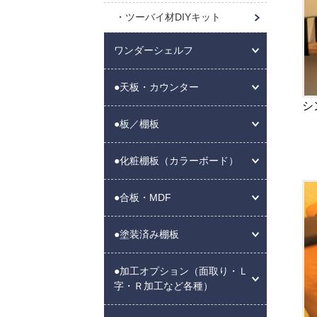
ツーバイ材DIYキット
ワンダーシェルフ
●天板・カウンター
シ
●板／棚板
●化粧棚板（カラーボード）
●合板・MDF
●塗装済み棚板
●加工オプション（面取り・Ｌ
字・Ｒ加工など各種）