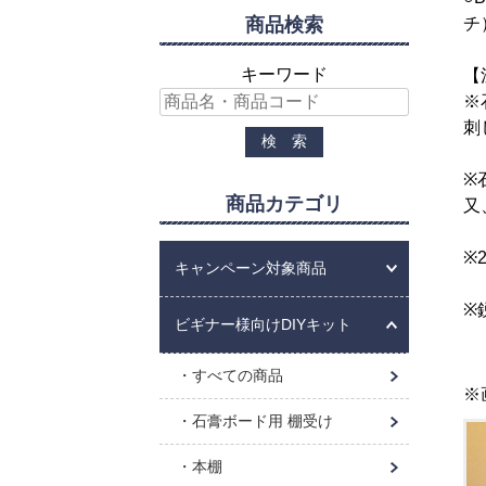
チ
商品検索
キーワード
【
※
刺
※
商品カテゴリ
又
※
キャンペーン対象商品
※
ビギナー様向けDIYキット
すべての商品
※
石膏ボード用 棚受け
本棚