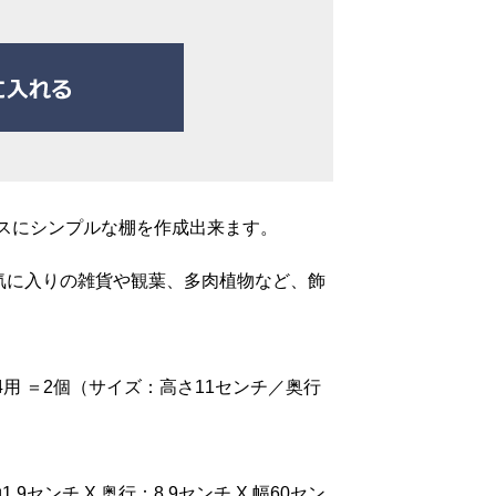
スにシンプルな棚を作成出来ます。
気に入りの雑貨や観葉、多肉植物など、飾
1x4用 ＝2個（サイズ：高さ11センチ／奥行
9センチ X 奥行：8.9センチ X 幅60セン