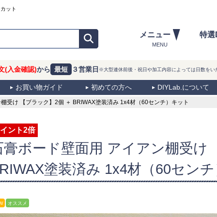
ーカット
メニュー
特選
MENU
文(入金確認)
から
最短
３営業日
※大型連休前後・祝日や加工内容によっては日数をい
お買い物ガイド
初めての方へ
DIYLab.について
け 【ブラック】2個 ＋ BRIWAX塗装済み 1x4材（60センチ）キット
イント2倍
石膏ボード壁面用 アイアン棚受け 
BRIWAX塗装済み 1x4材（60セン
W
オススメ