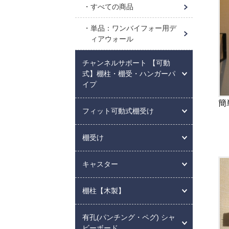
すべての商品
単品：ワンバイフォー用デ
ィアウォール
チャンネルサポート 【可動
式】棚柱・棚受・ハンガーパ
イプ
簡
フィット可動式棚受け
棚受け
キャスター
棚柱【木製】
有孔(パンチング・ペグ) シャ
ビーボード