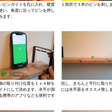
いピンガイドを孔に入れ、硬貨
１箇所で３本のピンを刺し
使い、角度に沿ってピンを押し
みます。
側の取り付け位置を１ｘ４材を
但し、きちんと平行に取り
イドにして決めます。水平が測
には水平器をオススメ致し
る携帯のアプリなども便利です
。