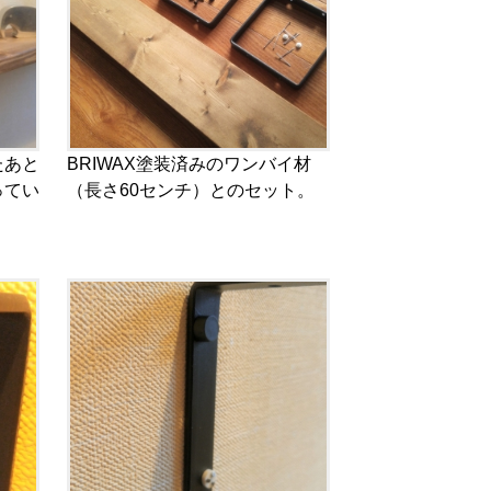
たあと
BRIWAX塗装済みのワンバイ材
ってい
（長さ60センチ）とのセット。