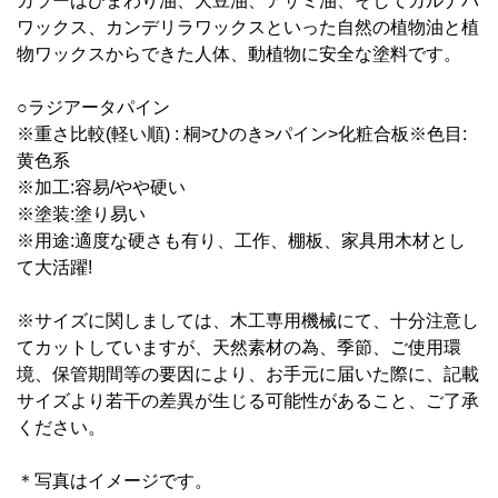
カラーはひまわり油、大豆油、アザミ油、そしてカルナバ
ワックス、カンデリラワックスといった自然の植物油と植
物ワックスからできた人体、動植物に安全な塗料です。
○ラジアータパイン
※重さ比較(軽い順) : 桐>ひのき>パイン>化粧合板※色目:
黄色系
※加工:容易/やや硬い
※塗装:塗り易い
※用途:適度な硬さも有り、工作、棚板、家具用木材とし
て大活躍!
※サイズに関しましては、木工専用機械にて、十分注意し
てカットしていますが、天然素材の為、季節、ご使用環
境、保管期間等の要因により、お手元に届いた際に、記載
サイズより若干の差異が生じる可能性があること、ご了承
ください。
＊写真はイメージです。