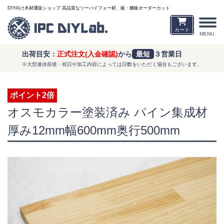
DIY向け木材通販ショップ 高品質なツーバイフォー材、板・棚板オーダーカット
カート
MENU
出荷目安：
正式注文(入金確認)
から
最短
３営業日
※大型連休前後・祝日や加工内容によっては日数をいただく場合もございます。
ポイント2倍
オスモカラー塗装済み パイン集成材
厚み12mm幅600mm奥行500mm