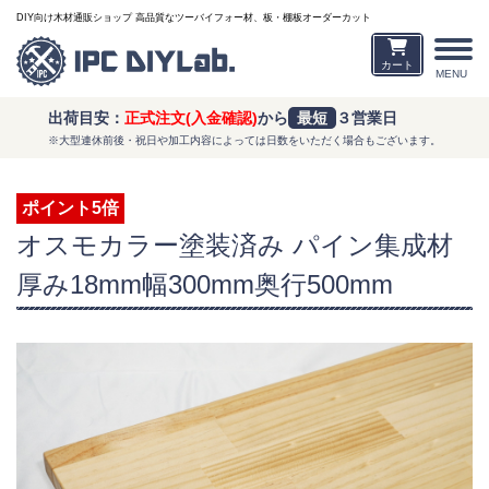
DIY向け木材通販ショップ 高品質なツーバイフォー材、板・棚板オーダーカット
カート
MENU
出荷目安：
正式注文(入金確認)
から
最短
３営業日
※大型連休前後・祝日や加工内容によっては日数をいただく場合もございます。
ポイント5倍
オスモカラー塗装済み パイン集成材
厚み18mm幅300mm奥行500mm