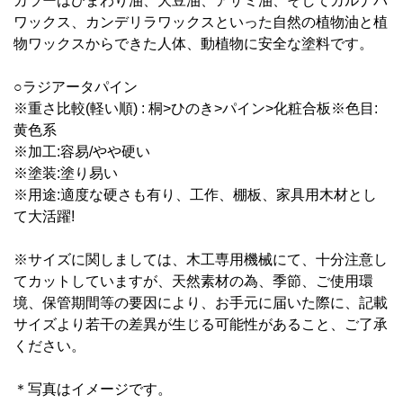
カラーはひまわり油、大豆油、アザミ油、そしてカルナバ
ワックス、カンデリラワックスといった自然の植物油と植
物ワックスからできた人体、動植物に安全な塗料です。
○ラジアータパイン
※重さ比較(軽い順) : 桐>ひのき>パイン>化粧合板※色目:
黄色系
※加工:容易/やや硬い
※塗装:塗り易い
※用途:適度な硬さも有り、工作、棚板、家具用木材とし
て大活躍!
※サイズに関しましては、木工専用機械にて、十分注意し
てカットしていますが、天然素材の為、季節、ご使用環
境、保管期間等の要因により、お手元に届いた際に、記載
サイズより若干の差異が生じる可能性があること、ご了承
ください。
＊写真はイメージです。