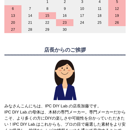
1
2
3
4
5
6
7
8
9
10
11
12
13
14
15
16
17
18
19
20
21
22
23
24
25
26
27
28
29
30
店長からのご挨拶
みなさんこんにちは、IPC DIY Lab.の店長加藤です。
IPC DIY Lab.の母体は、木材の専門メーカー。専門メーカーだから
こそ、より多くの方にDIYの楽しさや可能性を分かっていただきた
い！IPC DIY Lab.はこれからも、プロの目で厳選した素材をより安