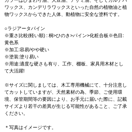
カラーはひまわり油、大豆油、アザミ油、そしてカルナバ
ワックス、カンデリラワックスといった自然の植物油と植
物ワックスからできた人体、動植物に安全な塗料です。
○ラジアータパイン
※重さ比較(軽い順) : 桐>ひのき>パイン>化粧合板※色目:
黄色系
※加工:容易/やや硬い
※塗装:塗り易い
※用途:適度な硬さも有り、工作、棚板、家具用木材とし
て大活躍!
※サイズに関しましては、木工専用機械にて、十分注意し
てカットしていますが、天然素材の為、季節、ご使用環
境、保管期間等の要因により、お手元に届いた際に、記載
サイズより若干の差異が生じる可能性があること、ご了承
ください。
＊写真はイメージです。