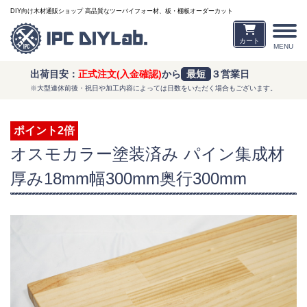
DIY向け木材通販ショップ 高品質なツーバイフォー材、板・棚板オーダーカット
カート
MENU
出荷目安：
正式注文(入金確認)
から
最短
３営業日
※大型連休前後・祝日や加工内容によっては日数をいただく場合もございます。
ポイント2倍
オスモカラー塗装済み パイン集成材
厚み18mm幅300mm奥行300mm