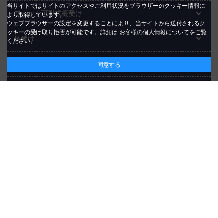
当サイトではサイトのアクセスやご利用状況をブラウザーのクッキー情報に
フィット可動式棚受け
より取得しています。
ウェブブラウザーの設定を変更することにより、当サイトから送付されるク
ッキーの受け取り拒否が可能です。詳細は
お客様の個人情報について
をご覧
棚受け
ください。
キャスター
同意する
棚柱【木製】
有孔(パンチング・ペグ) シャビーボード
ヴィンテージ調木材
ベッドと木の家具
ネコと暮らすDIY特集
DIY セレクトアイテム