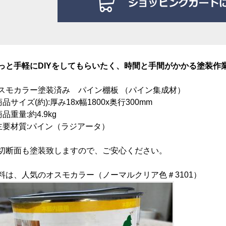
っと手軽にDIYをしてもらいたく、時間と手間がかかる塗装作
スモカラー塗装済み
パイン棚板 （パイン集成材）
商品サイズ(約):厚み18
x幅1800x奥行300mm
商品重量:約4.9kg
主要材質:パイン（ラジアータ）
切断面も塗装致しますので、ご安心ください。
料は、人気のオスモカラー（ノーマルクリア色＃3101）