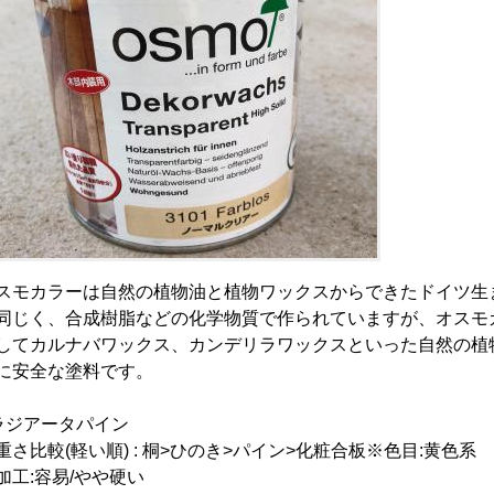
スモカラーは自然の植物油と植物ワックスからできたドイツ生
同じく、合成樹脂などの化学物質で作られていますが、オスモ
してカルナバワックス、カンデリラワックスといった自然の植
に安全な塗料です。
ラジアータパイン
重さ比較(軽い順) : 桐>ひのき>パイン>化粧合板※色目:黄色系
加工:容易/やや硬い