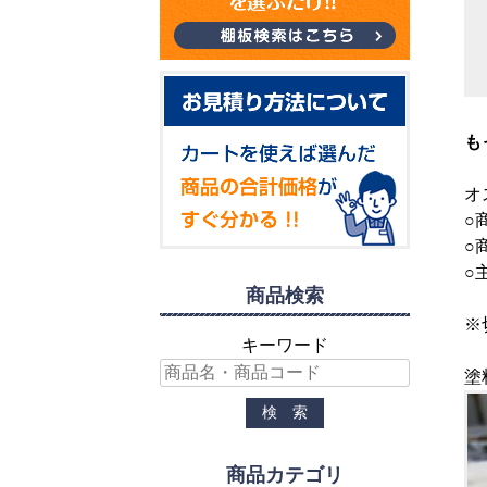
も
オ
○
○
○
商品検索
※
キーワード
塗
商品カテゴリ