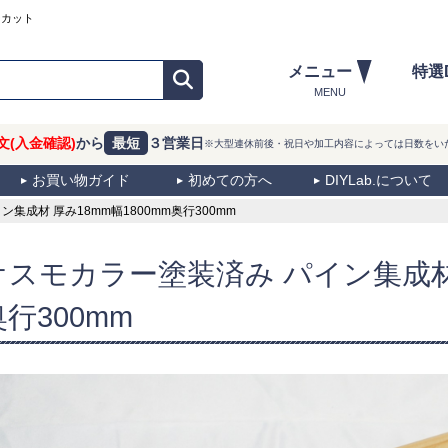
ーカット
メニュー
特選
MENU
文(入金確認)
から
最短
３営業日
※大型連休前後・祝日や加工内容によっては日数をい
お買い物ガイド
初めての方へ
DIYLab.について
成材 厚み18mm幅1800mm奥行300mm
オスモカラー塗装済み パイン集成材 
奥行300mm