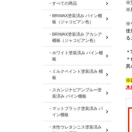
※
すべての商品
※
BRIWAX塗装済み パイン棚
板（ジャコビアン色）
※
使
BRIWAX塗装済み アカシア
る
棚板（ジャコビアン色）
＊
ホワイト塗装済み パイン棚
板
＊
異
ミルクペイント塗装済み 棚
板
※
木
スカンジナビアンブルー塗
装済み パイン棚板
マットブラック塗装済み パ
イン棚板
水性ウレタンニス塗装済み