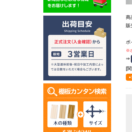
商
販
ポ
※
⇒
[