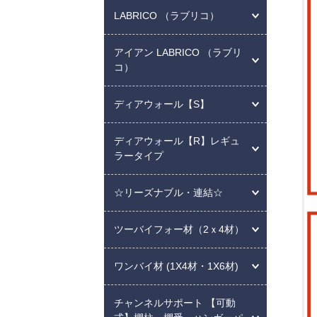
LABRICO （ラブリコ）
アイアン LABRICO （ラブリ
コ）
ディアウォール【S】
ディアウォール【R】レギュ
ラータイプ
☆リーズナブル・連結☆
ツーバイフォー材（2ｘ4材）
ワンバイ材 (1X4材・1X6材)
チャンネルサポート 【可動