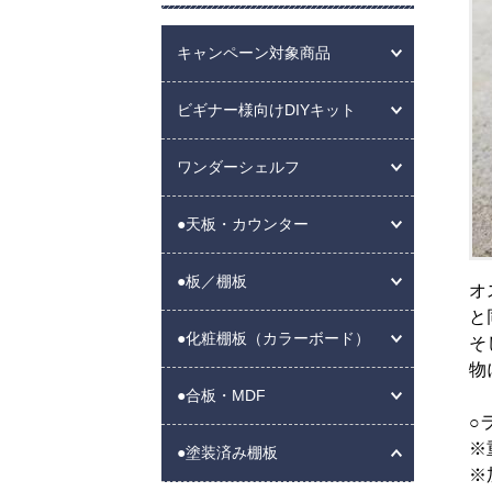
キャンペーン対象商品
ビギナー様向けDIYキット
ワンダーシェルフ
●天板・カウンター
●板／棚板
オ
と
●化粧棚板（カラーボード）
そ
物
●合板・MDF
○
※
●塗装済み棚板
※