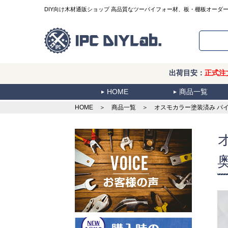
DIY向け木材通販ショップ 高品質なツーバイフォー材、板・棚板オーダ
出荷目安：
正式注
HOME
商品一覧
HOME
＞
商品一覧
＞ オスモカラー塗装済み パイン集