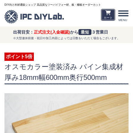
DIY向け木材通販ショップ 高品質なツーバイフォー材、板・棚板オーダーカット
カート
MENU
出荷目安：
正式注文(入金確認)
から
最短
３営業日
※大型連休前後・祝日や加工内容によっては日数をいただく場合もございます。
ポイント5倍
オスモカラー塗装済み パイン集成材
厚み18mm幅600mm奥行500mm