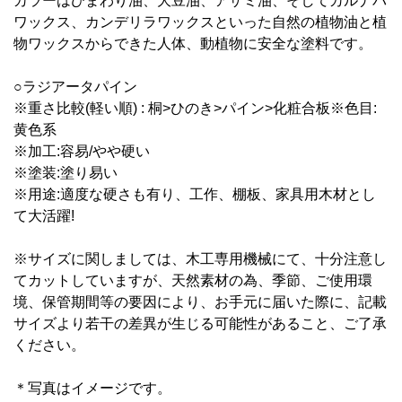
カラーはひまわり油、大豆油、アザミ油、そしてカルナバ
ワックス、カンデリラワックスといった自然の植物油と植
物ワックスからできた人体、動植物に安全な塗料です。
○ラジアータパイン
※重さ比較(軽い順) : 桐>ひのき>パイン>化粧合板※色目:
黄色系
※加工:容易/やや硬い
※塗装:塗り易い
※用途:適度な硬さも有り、工作、棚板、家具用木材とし
て大活躍!
※サイズに関しましては、木工専用機械にて、十分注意し
てカットしていますが、天然素材の為、季節、ご使用環
境、保管期間等の要因により、お手元に届いた際に、記載
サイズより若干の差異が生じる可能性があること、ご了承
ください。
＊写真はイメージです。