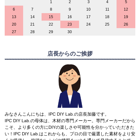
1
2
3
4
5
6
7
8
9
10
11
12
13
14
15
16
17
18
19
20
21
22
23
24
25
26
27
28
29
30
店長からのご挨拶
みなさんこんにちは、IPC DIY Lab.の店長加藤です。
IPC DIY Lab.の母体は、木材の専門メーカー。専門メーカーだから
こそ、より多くの方にDIYの楽しさや可能性を分かっていただきた
い！IPC DIY Lab.はこれからも、プロの目で厳選した素材をより安