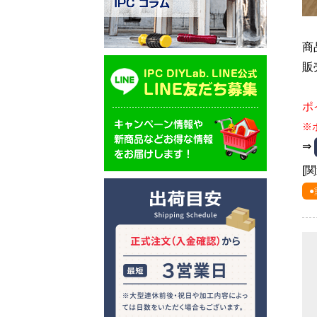
商
販
ポ
※
⇒
[