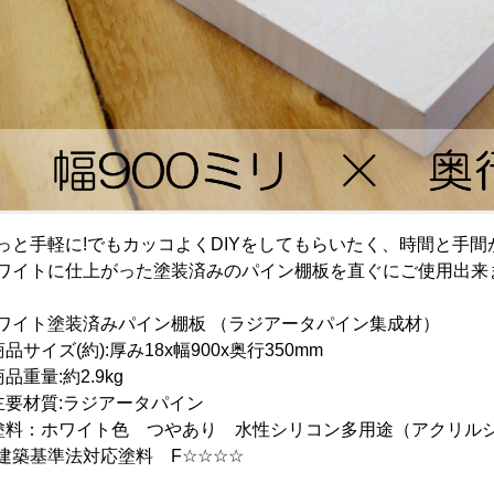
っと手軽に!でもカッコよくDIYをしてもらいたく、時間と手間
ワイトに仕上がった塗装済みのパイン棚板を直ぐにご使用出来ま
ワイト塗装済みパイン棚板 （ラジアータパイン集成材）
商品サイズ(約):厚み18x幅900x奥行350mm
商品重量:約2.9kg
主要材質:ラジアータパイン
塗料：ホワイト色 つやあり 水性シリコン多用途（アクリル
築基準法対応塗料 F☆☆☆☆