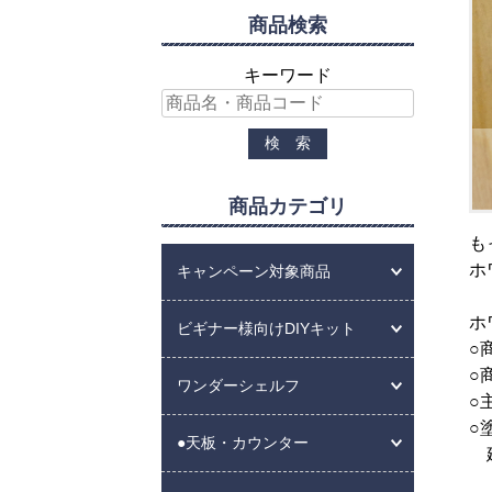
商品検索
キーワード
商品カテゴリ
も
ホ
キャンペーン対象商品
ホ
ビギナー様向けDIYキット
○
○
ワンダーシェルフ
○
○
●天板・カウンター
建