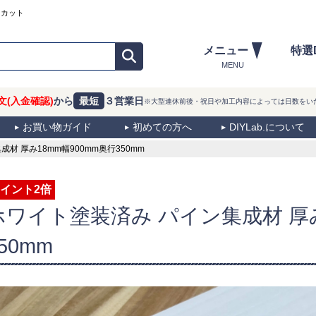
ーカット
メニュー
特選
MENU
文(入金確認)
から
最短
３営業日
※大型連休前後・祝日や加工内容によっては日数をい
お買い物ガイド
初めての方へ
DIYLab.について
 厚み18mm幅900mm奥行350mm
イント2倍
ホワイト塗装済み パイン集成材 厚み
50mm