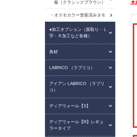
板（クラシックブラウン）
木
オスモカラー塗装済みタモ
●加工オプション（面取り・Ｌ
字・Ｒ加工など各種）
角材
LABRICO （ラブリコ）
アイアン LABRICO （ラブリ
コ）
ディアウォール【S】
ディアウォール【R】レギュ
ラータイプ