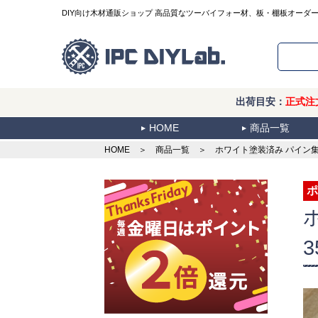
DIY向け木材通販ショップ 高品質なツーバイフォー材、板・棚板オーダ
出荷目安：
正式注
HOME
商品一覧
HOME
＞
商品一覧
＞ ホワイト塗装済み パイン集成材
ポ
3