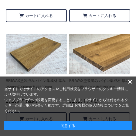
カートに入れる
カートに入れる
×
BRIWAX塗装済み パイン集成材 厚み
BRIWAX塗装済み パイン集成材 厚み
25mm幅900mm奥行600mm
18mm幅900mm奥行900mm
当サイトではサイトのアクセスやご利用状況をブラウザーのクッキー情報に
より取得しています。
ウェブブラウザーの設定を変更することにより、当サイトから送付されるク
13,266 円 (税込)
11,913 円 (税込)
ッキーの受け取り拒否が可能です。詳細は
お客様の個人情報について
をご覧
ください。
カートに入れる
カートに入れる
同意する