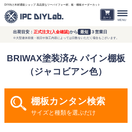
DIY向け木材通販ショップ 高品質なツーバイフォー材、板・棚板オーダーカット
カート
MENU
出荷目安：
正式注文(入金確認)
から
最短
３営業日
※大型連休前後・祝日や加工内容によっては日数をいただく場合もございます。
BRIWAX塗装済み パイン棚板
（ジャコビアン色）
棚板カンタン検索
サイズと種類を選ぶだけ