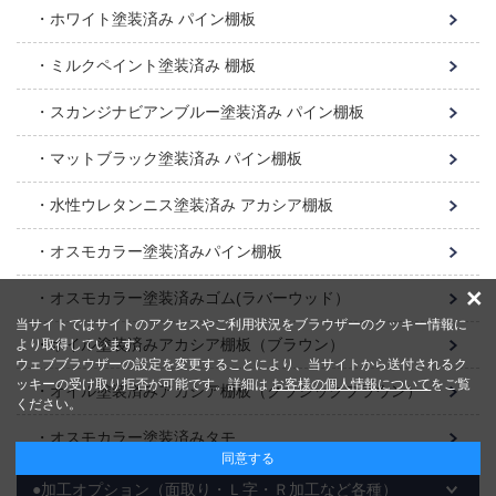
ホワイト塗装済み パイン棚板
ミルクペイント塗装済み 棚板
スカンジナビアンブルー塗装済み パイン棚板
マットブラック塗装済み パイン棚板
水性ウレタンニス塗装済み アカシア棚板
オスモカラー塗装済みパイン棚板
×
オスモカラー塗装済みゴム(ラバーウッド）
当サイトではサイトのアクセスやご利用状況をブラウザーのクッキー情報に
オイル塗装済みアカシア棚板（ブラウン）
より取得しています。
ウェブブラウザーの設定を変更することにより、当サイトから送付されるク
ッキーの受け取り拒否が可能です。詳細は
お客様の個人情報について
をご覧
オイル塗装済みアカシア棚板（クラシックブラウン）
ください。
オスモカラー塗装済みタモ
同意する
●加工オプション（面取り・Ｌ字・Ｒ加工など各種）