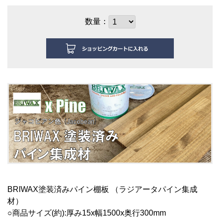
数量：
BRIWAX塗装済みパイン棚板 （ラジアータパイン集成
材）
○商品サイズ(約):厚み15x幅1500x奥行300
mm