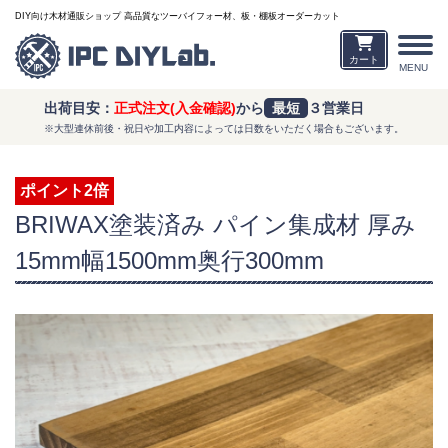
DIY向け木材通販ショップ 高品質なツーバイフォー材、板・棚板オーダーカット
カート
MENU
出荷目安：
正式注文(入金確認)
から
最短
３営業日
※大型連休前後・祝日や加工内容によっては日数をいただく場合もございます。
ポイント2倍
BRIWAX塗装済み パイン集成材 厚み
15mm幅1500mm奥行300mm