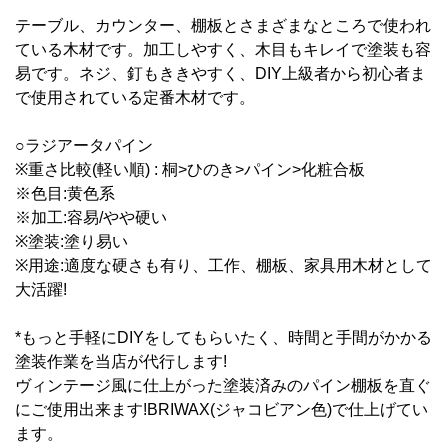
テーブル、カウンター、棚板とさまざまなところで使われ
ている木材です。加工しやすく、木目もキレイで塗装も容
易です。ネジ、釘もききやすく、DIY上級者から初心者ま
で使用されている定番木材です。
○ラジアータパイン
※重さ比較(軽い順) : 桐>ひのき>パイン>化粧合板
※色目:黄色系
※加工:容易/やや硬い
※塗装:塗り易い
※用途:適度な硬さも有り、工作、棚板、家具用木材として
大活躍!
*もっと手軽にDIYをしてもらいたく、時間と手間がかかる
塗装作業を当店が代行します!
ヴィンテージ風に仕上がった塗装済みのパイン棚板を直ぐ
にご使用出来ます!BRIWAX(ジャコビアン色)で仕上げてい
ます。