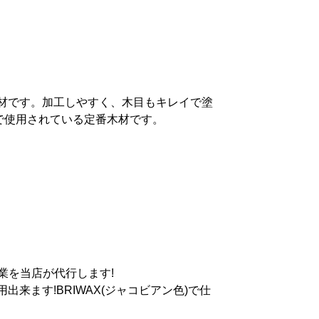
材です。加工しやすく、木目もキレイで塗
で使用されている定番木材です。
業を当店が代行します!
来ます!BRIWAX(ジャコビアン色)で仕