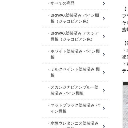
すべての商品
【
BRIWAX塗装済み パイン棚
ブ
板（ジャコビアン色）
そ
蜜
BRIWAX塗装済み アカシア
棚板（ジャコビアン色）
【
・
ホワイト塗装済み パイン棚
塗
板
・
ミルクペイント塗装済み 棚
テ
板
スカンジナビアンブルー塗
装済み パイン棚板
マットブラック塗装済み パ
イン棚板
水性ウレタンニス塗装済み