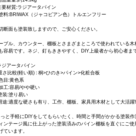
主要材質:ラジアータパイン
塗料:BRIWAX（ジャコビアン色）トルエンフリー
切断面も塗装致しますので、ご安心ください。
ーブル、カウンター、棚板とさまざまところで使われている木
も容易です。ネジ、釘もききやすく、DIY上級者から初心者ま
ラジアータパイン
重さ比較(軽い順) : 桐>ひのき>パイン>化粧合板
色目:黄色系
加工:容易/やや硬い
塗装:塗り易い
用途:適度な硬さも有り、工作、棚板、家具用木材として大活躍!
もっと手軽にDIYをしてもらいたく、時間と手間がかかる塗装作
ィンテージ風に仕上がった塗装済みのパイン棚板を直ぐにご使用出
げています。