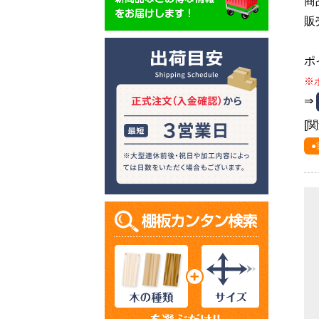
商
販
ポ
※
⇒
[