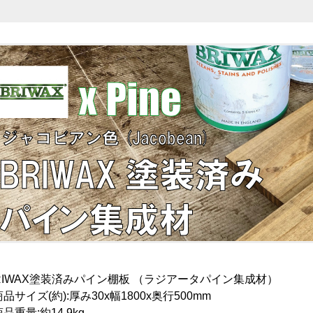
RIWAX塗装済みパイン棚板 （ラジアータパイン集成材）
商品サイズ(約):厚み30x幅1800x奥行500mm
商品重量:約14.9
kg