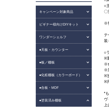
○
〇
キャンペーン対象商品
※
ビギナー様向けDIYキット
テ
ワンダーシェルフ
装
●天板・カウンター
○
※
●板／棚板
※
※
●化粧棚板（カラーボード）
※
※
●合板・MDF
*
ヴ
●塗装済み棚板
上