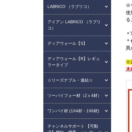
※
LABRICO （ラブリコ）
使
る
アイアン LABRICO （ラブリ
コ）
＊
＊
ディアウォール【S】
異
ディアウォール【R】レギュ
※
ラータイプ
木
☆リーズナブル・連結☆
ツーバイフォー材（2ｘ4材）
ワンバイ材 (1X4材・1X6材)
チャンネルサポート 【可動