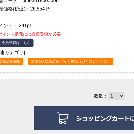
品コード：pine301800500b
売価格(税込)：26,554 円
イント： 241pt
ポイント還元には会員登録が必要
会員登録はこちら
関連カテゴリ]
●塗装済み棚板
BRIWAX塗装済み パイン棚板（ジャコビアン色）
数量：