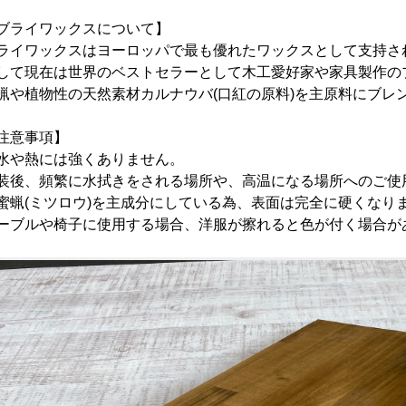
ブライワックスについて】
ライワックスはヨーロッパで最も優れたワックスとして支持さ
して現在は世界のベストセラーとして木工愛好家や家具製作の
蝋や植物性の天然素材カルナウバ(口紅の原料)を主原料にブレ
注意事項】
水や熱には強くありません。
装後、頻繁に水拭きをされる場所や、高温になる場所へのご使
蜜蝋(ミツロウ)を主成分にしている為、表面は完全に硬くなり
ーブルや椅子に使用する場合、洋服が擦れると色が付く場合が