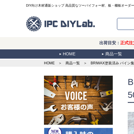
DIY向け木材通販ショップ 高品質なツーバイフォー材、板・棚板オーダ
出荷目安：
正式注
HOME
商品一覧
HOME
＞
商品一覧
＞ BRIWAX塗装済み パイン集成
5