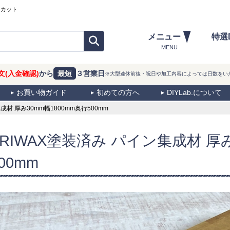
ーカット
メニュー
特選
MENU
文(入金確認)
から
最短
３営業日
※大型連休前後・祝日や加工内容によっては日数をい
お買い物ガイド
初めての方へ
DIYLab.について
材 厚み30mm幅1800mm奥行500mm
BRIWAX塗装済み パイン集成材 厚み
00mm