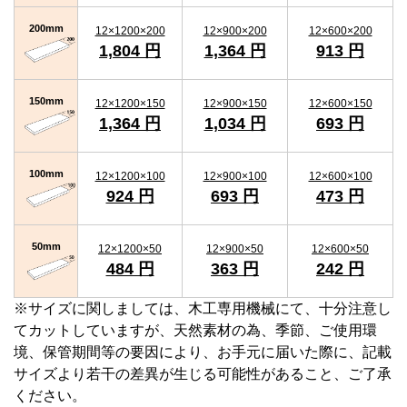
200mm
12×1200×200
12×900×200
12×600×200
1,804 円
1,364 円
913 円
150mm
12×1200×150
12×900×150
12×600×150
1,364 円
1,034 円
693 円
100mm
12×1200×100
12×900×100
12×600×100
924 円
693 円
473 円
50mm
12×1200×50
12×900×50
12×600×50
484 円
363 円
242 円
※サイズに関しましては、木工専用機械にて、十分注意し
てカットしていますが、天然素材の為、季節、ご使用環
境、保管期間等の要因により、お手元に届いた際に、記載
サイズより若干の差異が生じる可能性があること、ご了承
ください。