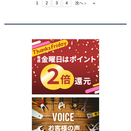
1
2
3
4
次へ ›
»