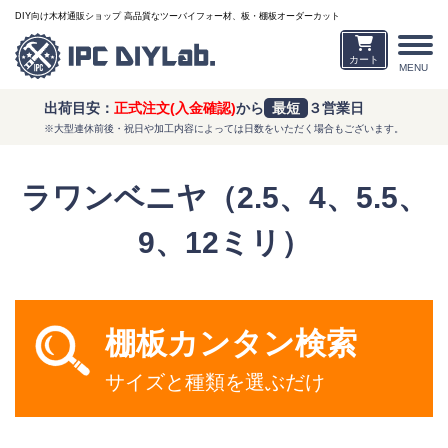
DIY向け木材通販ショップ 高品質なツーバイフォー材、板・棚板オーダーカット
カート
MENU
出荷目安：
正式注文(入金確認)
から
最短
３営業日
※大型連休前後・祝日や加工内容によっては日数をいただく場合もございます。
ラワンベニヤ（2.5、4、5.5、
9、12ミリ）
棚板カンタン検索
サイズと種類を選ぶだけ