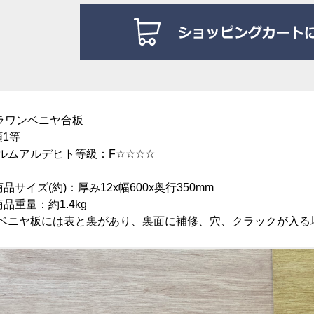
ラワンベニヤ合板
類1等
ルムアルデヒト等級：F☆☆☆☆
商品サイズ(約)：厚み12x幅600x奥行35
0mm
商品重量：約1.4kg
ベニヤ板には表と裏があり、裏面に補修、穴、クラックが入る