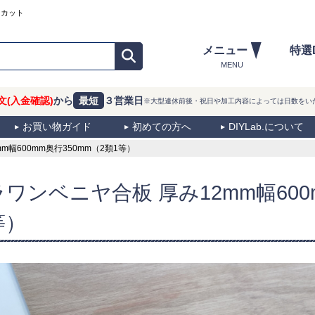
ーカット
メニュー
特選
MENU
文(入金確認)
から
最短
３営業日
※大型連休前後・祝日や加工内容によっては日数をい
お買い物ガイド
初めての方へ
DIYLab.について
幅600mm奥行350mm（2類1等）
ラワンベニヤ合板 厚み12mm幅600
等）