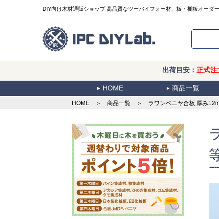
DIY向け木材通販ショップ 高品質なツーバイフォー材、板・棚板オーダ
出荷目安：
正式注
HOME
商品一覧
HOME
＞
商品一覧
＞ ラワンベニヤ合板 厚み12mm