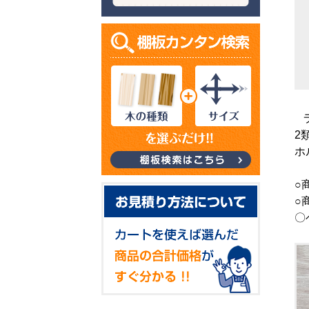
2
ホ
○
○
〇