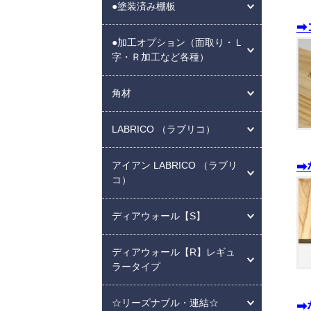
●塗装済み棚板
➡
●加工オプション（面取り・Ｌ
字・Ｒ加工など各種）
角材
LABRICO （ラブリコ）
➡
アイアン LABRICO （ラブリ
コ）
ディアウォール【S】
ディアウォール【R】レギュ
ラータイプ
☆リーズナブル・連結☆
➡