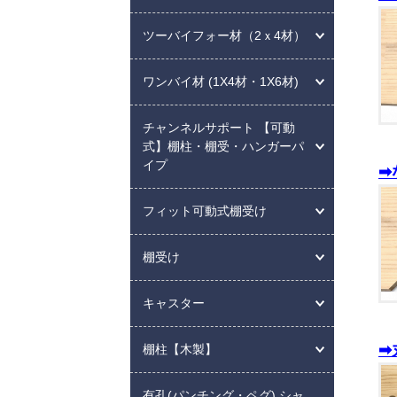
ツーバイフォー材（2ｘ4材）
ワンバイ材 (1X4材・1X6材)
チャンネルサポート 【可動
式】棚柱・棚受・ハンガーパ
イプ
➡
フィット可動式棚受け
棚受け
キャスター
➡
棚柱【木製】
有孔(パンチング・ペグ) シャ