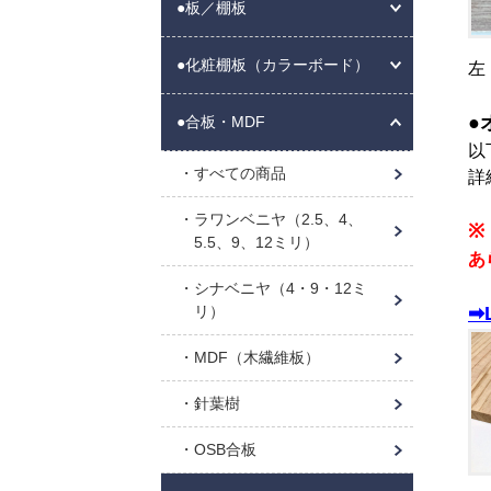
●板／棚板
●化粧棚板（カラーボード）
左
●
●合板・MDF
以
すべての商品
詳
ラワンベニヤ（2.5、4、
※
5.5、9、12ミリ）
あ
シナベニヤ（4・9・12ミ
➡
リ）
MDF（木繊維板）
針葉樹
OSB合板