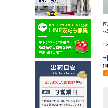
商
販
ポ
※
⇒
[
●