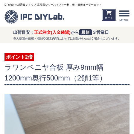
DIY向け木材通販ショップ 高品質なツーバイフォー材、板・棚板オーダーカット
カート
MENU
出荷目安：
正式注文(入金確認)
から
最短
３営業日
※大型連休前後・祝日や加工内容によっては日数をいただく場合もございます。
ポイント2倍
ラワンベニヤ合板 厚み9mm幅
1200mm奥行500mm（2類1等）