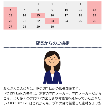
1
2
3
4
5
6
7
8
9
10
11
12
13
14
15
16
17
18
19
20
21
22
23
24
25
26
27
28
29
30
店長からのご挨拶
みなさんこんにちは、IPC DIY Lab.の店長加藤です。
IPC DIY Lab.の母体は、木材の専門メーカー。専門メーカーだから
こそ、より多くの方にDIYの楽しさや可能性を分かっていただきた
い！IPC DIY Lab.はこれからも、プロの目で厳選した素材をより安