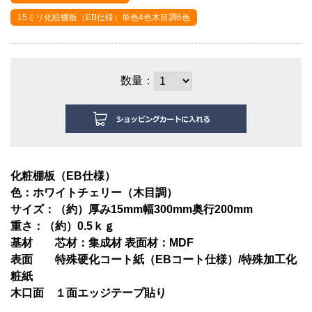
15ミリ化粧棚板（EB仕様）単色4色木目調6色
数量：
化粧棚板（EB仕様）
色：
ホワイトチェリー（木目調）
サイズ：（約）厚み15mm幅3
00mm奥行20
0mm
重さ：（約）0.5
ｋｇ
基材
芯材：集成材 表面材：MDF
表面
特殊硬化コート紙（EBコート仕様）/特殊加工化
粧紙
木口面
１面エッジテープ貼り