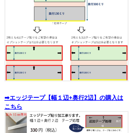
➡エッジテープ【幅１辺+奥行2辺】の購入は
こちら