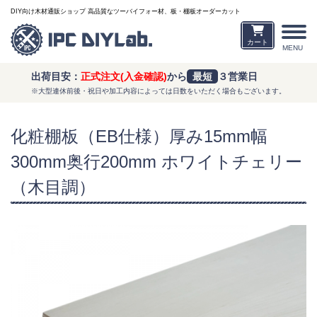
DIY向け木材通販ショップ 高品質なツーバイフォー材、板・棚板オーダーカット
カート
MENU
出荷目安：
正式注文(入金確認)
から
最短
３営業日
※大型連休前後・祝日や加工内容によっては日数をいただく場合もございます。
化粧棚板（EB仕様）厚み15mm幅
300mm奥行200mm ホワイトチェリー
（木目調）