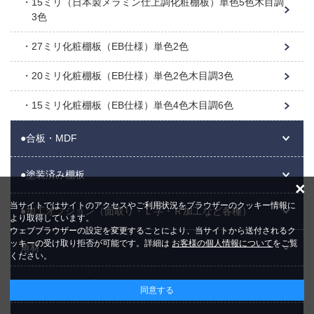
15ミリ（日本製メラミン仕上調化粧棚板）単色5色木目調
3色
27ミリ化粧棚板（EB仕様）単色2色
20ミリ化粧棚板（EB仕様）単色2色木目調3色
15ミリ化粧棚板（EB仕様）単色4色木目調6色
●合板・MDF
●塗装済み棚板
×
当サイトではサイトのアクセスやご利用状況をブラウザーのクッキー情報に
●加工オプション（面取り・Ｌ字・Ｒ加工など各種）
より取得しています。
ウェブブラウザーの設定を変更することにより、当サイトから送付されるク
ッキーの受け取り拒否が可能です。詳細は
お客様の個人情報について
をご覧
角材
ください。
LABRICO （ラブリコ）
同意する