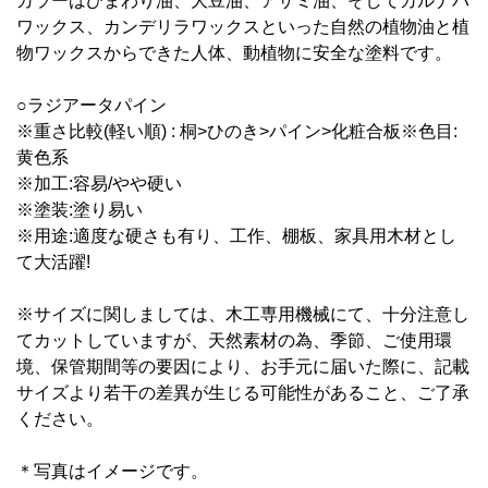
カラーはひまわり油、大豆油、アザミ油、そしてカルナバ
ワックス、カンデリラワックスといった自然の植物油と植
物ワックスからできた人体、動植物に安全な塗料です。
○ラジアータパイン
※重さ比較(軽い順) : 桐>ひのき>パイン>化粧合板※色目:
黄色系
※加工:容易/やや硬い
※塗装:塗り易い
※用途:適度な硬さも有り、工作、棚板、家具用木材とし
て大活躍!
※サイズに関しましては、木工専用機械にて、十分注意し
てカットしていますが、天然素材の為、季節、ご使用環
境、保管期間等の要因により、お手元に届いた際に、記載
サイズより若干の差異が生じる可能性があること、ご了承
ください。
＊写真はイメージです。