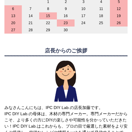
1
2
3
4
5
6
7
8
9
10
11
12
13
14
15
16
17
18
19
20
21
22
23
24
25
26
27
28
29
30
店長からのご挨拶
みなさんこんにちは、IPC DIY Lab.の店長加藤です。
IPC DIY Lab.の母体は、木材の専門メーカー。専門メーカーだから
こそ、より多くの方にDIYの楽しさや可能性を分かっていただきた
い！IPC DIY Lab.はこれからも、プロの目で厳選した素材をより安