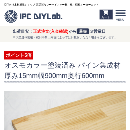
DIY向け木材通販ショップ 高品質なツーバイフォー材、板・棚板オーダーカット
カート
MENU
出荷目安：
正式注文(入金確認)
から
最短
３営業日
※大型連休前後・祝日や加工内容によっては日数をいただく場合もございます。
ポイント5倍
オスモカラー塗装済み パイン集成材
厚み15mm幅900mm奥行600mm