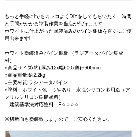
もっと手軽に!でもカッコよくDIYをしてもらいたく、時間
と手間がかかる塗装作業を当店が代行します!
ホワイトに仕上がった塗装済みのパイン棚板を直ぐにご使
用出来ます!
ホワイト塗装済みパイン棚板 （ラジアータパイン集成
材）
○商品サイズ(約):厚み12x幅600x奥行600mm
○商品重量:約2.2kg
○主要材質:ラジアータパイン
○塗料：ホワイト色 つやあり 水性シリコン多用途（ア
クリルシリコン樹脂塗料）
建築基準法対応塗料 F☆☆☆☆
※切断面も塗装致しますので、ご安心ください。