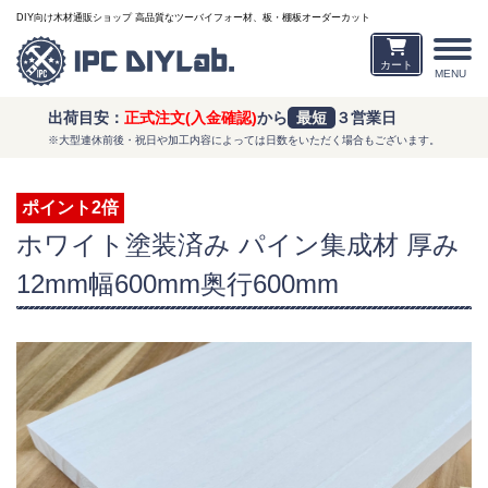
DIY向け木材通販ショップ 高品質なツーバイフォー材、板・棚板オーダーカット
カート
MENU
出荷目安：
正式注文(入金確認)
から
最短
３営業日
※大型連休前後・祝日や加工内容によっては日数をいただく場合もございます。
ポイント2倍
ホワイト塗装済み パイン集成材 厚み
12mm幅600mm奥行600mm