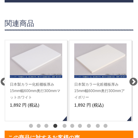
関連商品
日本製カラー化粧棚板（約）厚
日本製カラー化粧棚板（約）厚
み15mm幅900mm奥行300mm
み15mm幅900mm奥行300mm
ダークウォールナット（木目
オバンコール（木目調）
調）
3,322 円 (税込)
3,322 円 (税込)
この商品に対するお客様の声