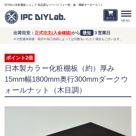
DIY向け木材通販ショップ 高品質なツーバイフォー材、板・棚板オーダーカット
カート
MENU
出荷目安：
正式注文(入金確認)
から
最短
３営業日
※大型連休前後・祝日や加工内容によっては日数をいただく場合もございます。
ポイント2倍
日本製カラー化粧棚板（約）厚み
15mm幅1800mm奥行300mmダークウ
ォールナット（木目調）