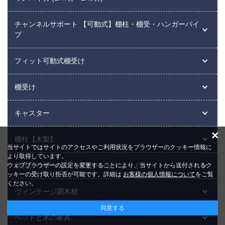
チャンネルサポート 【可動式】棚柱・棚受・ハンガーパイ
プ
フィット可動式棚受け
棚受け
キャスター
×
棚柱【木製】
当サイトではサイトのアクセスやご利用状況をブラウザーのクッキー情報に
より取得しています。
有孔(パンチング・ペグ) シャビーボード
ウェブブラウザーの設定を変更することにより、当サイトから送付されるク
ッキーの受け取り拒否が可能です。詳細は
お客様の個人情報について
をご覧
ください。
ヴィンテージ調木材
同意する
ベッドと木の家具