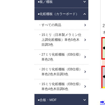
●板／棚板
●化粧棚板（カラーボード）
すべての商品
15ミリ（日本製メラミン仕
上調化粧棚板）単色5色木
目調3色
27ミリ化粧棚板（EB仕様）
単色2色
20ミリ化粧棚板（EB仕様）
単色2色木目調3色
15ミリ化粧棚板（EB仕様）
単色4色木目調6色
●合板・MDF
➡