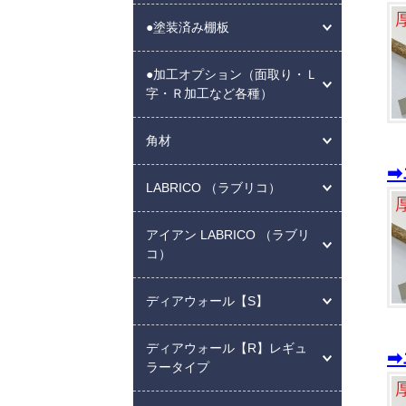
●塗装済み棚板
●加工オプション（面取り・Ｌ
字・Ｒ加工など各種）
角材
➡
LABRICO （ラブリコ）
アイアン LABRICO （ラブリ
コ）
ディアウォール【S】
ディアウォール【R】レギュ
➡
ラータイプ