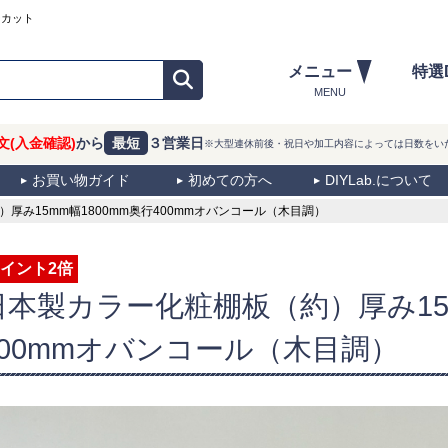
ーカット
メニュー
特選
MENU
文(入金確認)
から
最短
３営業日
※大型連休前後・祝日や加工内容によっては日数をい
お買い物ガイド
初めての方へ
DIYLab.について
み15mm幅1800mm奥行400mmオバンコール（木目調）
イント2倍
日本製カラー化粧棚板（約）厚み15m
400mmオバンコール（木目調）