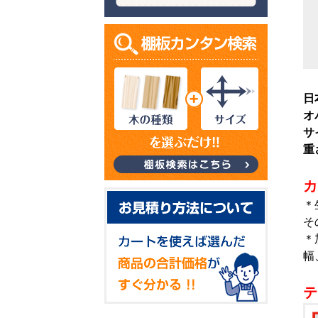
日
オ
サ
重
カ
＊
そ
＊
幅
テ