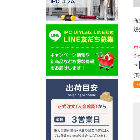
商
販
ポ
※
⇒
[