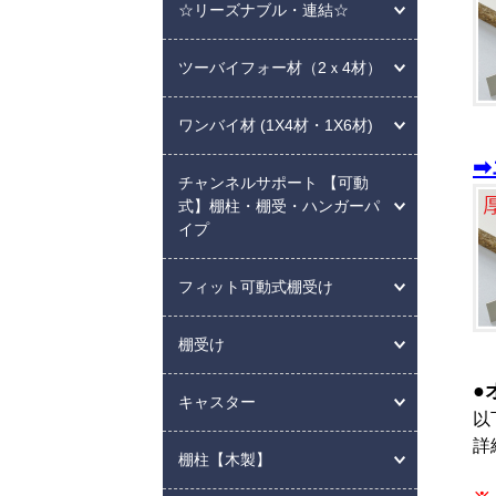
☆リーズナブル・連結☆
ツーバイフォー材（2ｘ4材）
ワンバイ材 (1X4材・1X6材)
➡
チャンネルサポート 【可動
式】棚柱・棚受・ハンガーパ
イプ
フィット可動式棚受け
棚受け
●
キャスター
以
詳
棚柱【木製】