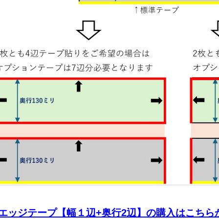
エッジテープ【幅１辺+奥行2辺】の購入はこちら