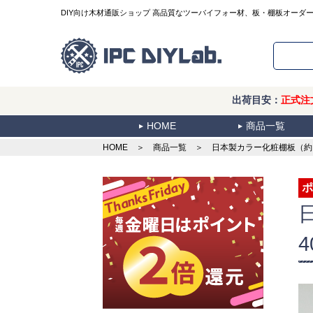
DIY向け木材通販ショップ 高品質なツーバイフォー材、板・棚板オーダ
出荷目安：
正式注
HOME
商品一覧
HOME
＞
商品一覧
＞ 日本製カラー化粧棚板（約）厚
ポ