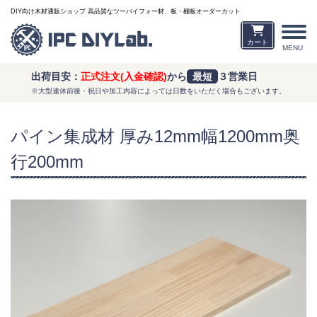
DIY向け木材通販ショップ 高品質なツーバイフォー材、板・棚板オーダーカット
カート
MENU
出荷目安：
正式注文(入金確認)
から
最短
３営業日
※大型連休前後・祝日や加工内容によっては日数をいただく場合もございます。
パイン集成材 厚み12mm幅1200mm奥
行200mm