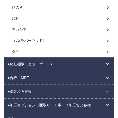
ひのき
焼桐
アカシア
ゴム(ラバーウッド）
タモ
●化粧棚板（カラーボード）
●合板・MDF
●塗装済み棚板
●加工オプション（面取り・Ｌ字・Ｒ加工など各種）