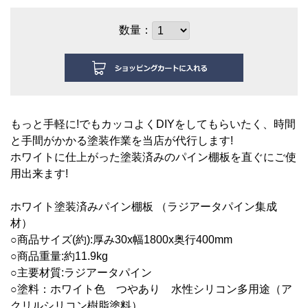
数量：
もっと手軽に!でもカッコよくDIYをしてもらいたく、時間
と手間がかかる塗装作業を当店が代行します!
ホワイトに仕上がった塗装済みのパイン棚板を直ぐにご使
用出来ます!
ホワイト塗装済みパイン棚板 （ラジアータパイン集成
材）
○商品サイズ(約):厚み30
x幅180
0x奥行400mm
○商品重量:約11.9
kg
○主要材質:ラジアータパイン
○塗料：ホワイト色 つやあり 水性シリコン多用途（ア
クリルシリコン樹脂塗料）