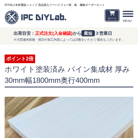
DIY向け木材通販ショップ 高品質なツーバイフォー材、板・棚板オーダーカット
カート
MENU
出荷目安：
正式注文(入金確認)
から
最短
３営業日
※大型連休前後・祝日や加工内容によっては日数をいただく場合もございます。
ポイント2倍
ホワイト塗装済み パイン集成材 厚み
30mm幅1800mm奥行400mm