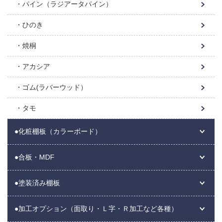
パイン（ラジアータパイン）
ひのき
焼桐
アカシア
ゴム(ラバーウッド）
タモ
●化粧棚板（カラーボード）
●合板・MDF
●塗装済み棚板
●加工オプション（面取り・Ｌ字・Ｒ加工など各種）