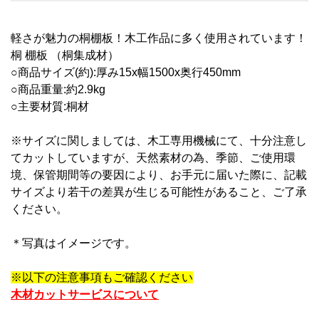
軽さが魅力の桐棚板！木工作品に多く使用されています！
桐 棚板 （桐集成材）
○商品サイズ(約):厚み15x幅1500x奥行450mm
○商品重量:約2.9kg
○主要材質:桐材
※サイズに関しましては、木工専用機械にて、十分注意し
てカットしていますが、天然素材の為、季節、ご使用環
境、保管期間等の要因により、お手元に届いた際に、記載
サイズより若干の差異が生じる可能性があること、ご了承
ください。
＊写真はイメージです。
※以下の注意事項もご確認ください
木材カットサービスについて