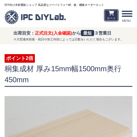
DIY向け木材通販ショップ 高品質なツーバイフォー材、板・棚板オーダーカット
カート
MENU
出荷目安：
正式注文(入金確認)
から
最短
３営業日
※大型連休前後・祝日や加工内容によっては日数をいただく場合もございます。
ポイント2倍
桐集成材 厚み15mm幅1500mm奥行
450mm