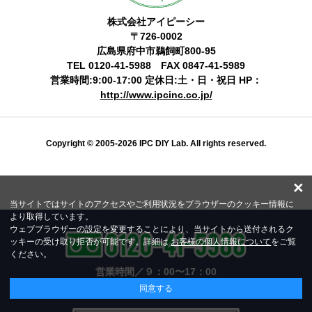
株式会社アイピーシー
〒726-0002
広島県府中市鵜飼町800-95
TEL 0120-41-5988 FAX 0847-41-5989
営業時間:9:00-17:00 定休日:土・日・祝日 HP：
http://www.ipcinc.co.jp/
Copyright © 2005-2026 IPC DIY Lab. All rights reserved.
×
当サイトではサイトのアクセスやご利用状況をブラウザーのクッキー情報に
より取得しています。
ウェブブラウザーの設定を変更することにより、当サイトから送付されるク
ッキーの受け取り拒否が可能です。詳細は
お客様の個人情報について
をご覧
ください。
営業時間／９：00〜17：00
定休日／土・日・祝日
同意する