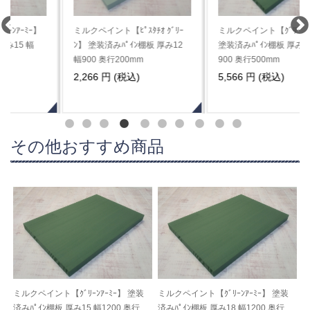
ミルクペイント【ﾋﾟｽﾀﾁｵ ｸﾞﾘｰ
ミルクペイント【ｸﾞﾘｰﾝｱｰﾐｰ】
ﾝ】 塗装済みﾊﾟｲﾝ棚板 厚み12
塗装済みﾊﾟｲﾝ棚板 厚み12 幅
幅900 奥行200mm
900 奥行500mm
2,266 円 (税込)
5,566 円 (税込)
その他おすすめ商品
ミルクペイント【ｸﾞﾘｰﾝｱｰﾐｰ】 塗装
ミルクペイント【ｸﾞﾘｰﾝｱｰﾐｰ】 塗装
済みﾊﾟｲﾝ棚板 厚み15 幅1200 奥行
済みﾊﾟｲﾝ棚板 厚み18 幅1200 奥行