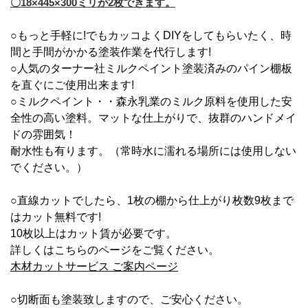
〇18×445×300ミリが2枚できます。
○もっと手軽に!でもカッコよくDIYをしてもらいたく、時
間と手間がかかる塗装作業を代行します!
○人気のターナー社ミルクペイント塗装済みのパイン棚板
を直ぐにご使用出来ます!
○ミルクペイント・・森永乳業のミルク原料を使用した安
全性の高い塗料。マットな仕上がりで、抜群のハンドメイ
ドの雰囲気！
耐水性も有ります。（常時水に濡れる場所には使用しない
でください。）
○直線カットでしたら、1枚の棚から仕上がり枚数9枚まで
はカット無料です!
10枚以上はカット賃が必要です。
詳しくはこちらのページをご覧ください。
木材カットサービス ご案内ページ
○切断面も塗装致しますので、ご安心ください。