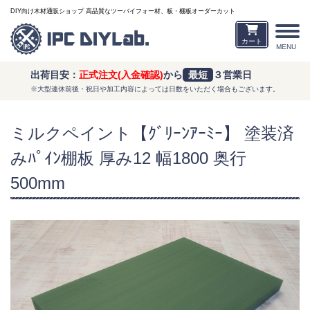
DIY向け木材通販ショップ 高品質なツーバイフォー材、板・棚板オーダーカット
カート
MENU
出荷目安：
正式注文(入金確認)
から
最短
３営業日
※大型連休前後・祝日や加工内容によっては日数をいただく場合もございます。
ミルクペイント【ｸﾞﾘｰﾝｱｰﾐｰ】 塗装済
みﾊﾟｲﾝ棚板 厚み12 幅1800 奥行
500mm