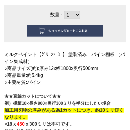
数量：
ミルクペイント【ｸﾞﾘｰﾝｱｰﾐｰ】 塗装済み パイン棚板 （パ
イン集成材）
○商品サイズ(約):厚み12x幅18
00x奥行500mm
○商品重量:約5.4kg
○主要材質:パイン
★★直線カットについて★★
例）棚板18×長さ900×奥行300ミリを半分にしたい場合
加工用刃物の厚みがある為1カットにつき、約10ミリ短く
なります。
×18ｘ
450
ｘ300ミリは不可です。