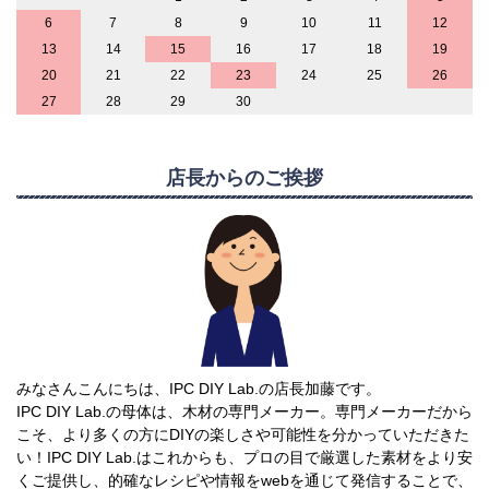
6
7
8
9
10
11
12
13
14
15
16
17
18
19
20
21
22
23
24
25
26
27
28
29
30
店長からのご挨拶
みなさんこんにちは、IPC DIY Lab.の店長加藤です。
IPC DIY Lab.の母体は、木材の専門メーカー。専門メーカーだから
こそ、より多くの方にDIYの楽しさや可能性を分かっていただきた
い！IPC DIY Lab.はこれからも、プロの目で厳選した素材をより安
くご提供し、的確なレシピや情報をwebを通じて発信することで、