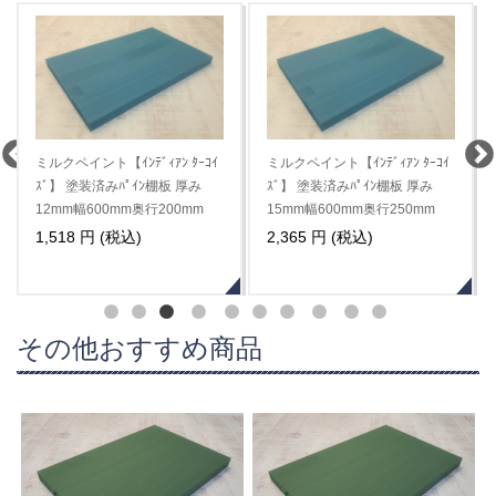
ﾀｰｺｲ
ミルクペイント【ﾋﾟｽﾀﾁｵ ｸﾞﾘｰ
ミルクペイント【ｲﾝﾃﾞｨｱﾝ ﾀｰｺｲ
厚み
ﾝ】 塗装済みﾊﾟｲﾝ棚板 厚み
ｽﾞ】 塗装済みﾊﾟｲﾝ棚板 厚み
mm
18mm幅600mm奥行250mm
18mm幅600mm奥行350mm
2,838 円 (税込)
3,938 円 (税込)
その他おすすめ商品