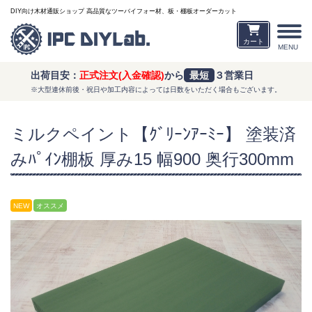
DIY向け木材通販ショップ 高品質なツーバイフォー材、板・棚板オーダーカット
カート
MENU
出荷目安：
正式注文(入金確認)
から
最短
３営業日
※大型連休前後・祝日や加工内容によっては日数をいただく場合もございます。
ミルクペイント【ｸﾞﾘｰﾝｱｰﾐｰ】 塗装済
みﾊﾟｲﾝ棚板 厚み15 幅900 奥行300mm
NEW
オススメ