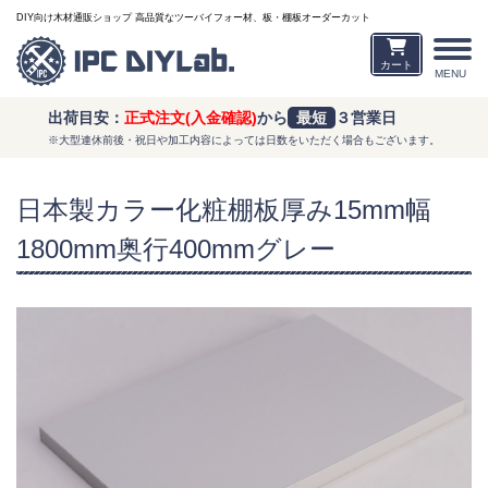
DIY向け木材通販ショップ 高品質なツーバイフォー材、板・棚板オーダーカット
カート
MENU
出荷目安：
正式注文(入金確認)
から
最短
３営業日
※大型連休前後・祝日や加工内容によっては日数をいただく場合もございます。
日本製カラー化粧棚板厚み15mm幅
1800mm奥行400mmグレー