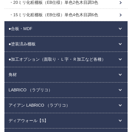
20ミリ化粧棚板（EB仕様）単色2色木目調3色
15ミリ化粧棚板（EB仕様）単色4色木目調6色
●合板・MDF
●塗装済み棚板
●加工オプション（面取り・Ｌ字・Ｒ加工など各種）
角材
LABRICO （ラブリコ）
アイアン LABRICO （ラブリコ）
ディアウォール【S】