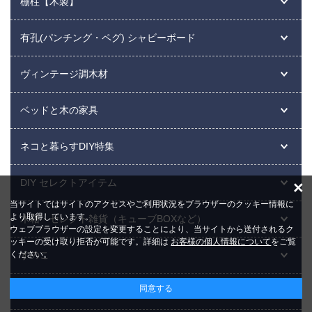
棚柱【木製】
有孔(パンチング・ペグ) シャビーボード
ヴィンテージ調木材
ベッドと木の家具
ネコと暮らすDIY特集
DIY セレクトアイテム
×
当サイトではサイトのアクセスやご利用状況をブラウザーのクッキー情報に
より取得しています。
木箱・セレクト雑貨（キューブBOXなど）
ウェブブラウザーの設定を変更することにより、当サイトから送付されるク
ッキーの受け取り拒否が可能です。詳細は
お客様の個人情報について
をご覧
ください。
すのこ
同意する
ネジ・コーススレッド・サンドペーパー