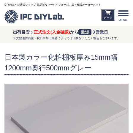
DIY向け木材通販ショップ 高品質なツーバイフォー材、板・棚板オーダーカット
カート
MENU
出荷目安：
正式注文(入金確認)
から
最短
３営業日
※大型連休前後・祝日や加工内容によっては日数をいただく場合もございます。
日本製カラー化粧棚板厚み15mm幅
1200mm奥行500mmグレー