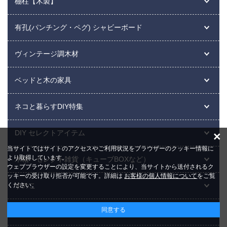
棚柱【木製】
有孔(パンチング・ペグ) シャビーボード
ヴィンテージ調木材
ベッドと木の家具
ネコと暮らすDIY特集
DIY セレクトアイテム
×
当サイトではサイトのアクセスやご利用状況をブラウザーのクッキー情報に
より取得しています。
木箱・セレクト雑貨（キューブBOXなど）
ウェブブラウザーの設定を変更することにより、当サイトから送付されるク
ッキーの受け取り拒否が可能です。詳細は
お客様の個人情報について
をご覧
ください。
すのこ
同意する
ネジ・コーススレッド・サンドペーパー