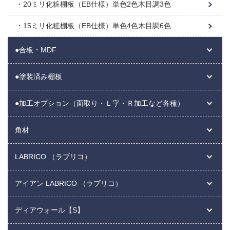
20ミリ化粧棚板（EB仕様）単色2色木目調3色
15ミリ化粧棚板（EB仕様）単色4色木目調6色
●合板・MDF
●塗装済み棚板
●加工オプション（面取り・Ｌ字・Ｒ加工など各種）
角材
LABRICO （ラブリコ）
アイアン LABRICO （ラブリコ）
ディアウォール【S】