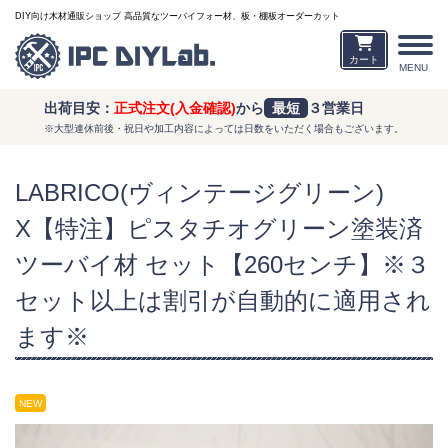
DIY向け木材通販ショップ 高品質なツーバイフォー材、板・棚板オーダーカット
カート
MENU
出荷目安：
正式注文(入金確認)
から
最短
３営業日
※大型連休前後・祝日や加工内容によっては日数をいただく場合もございます。
LABRICO(ヴィンテージグリーン)
X【特注】ピスタチオグリーン塗装済
ツーバイ材 セット【260センチ】※３
セット以上は割引が自動的に適用され
ます※
NEW