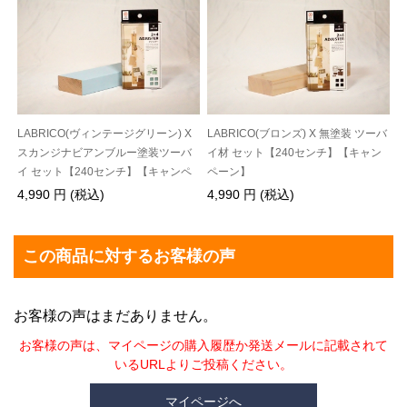
LABRICO(ヴィンテージグリーン) X
LABRICO(ブロンズ) X 無塗装 ツーバ
スカンジナビアンブルー塗装ツーバ
イ材 セット【240センチ】【キャン
イ セット【240センチ】【キャンペ
ペーン】
ーン】
4,990 円 (税込)
4,990 円 (税込)
この商品に対するお客様の声
お客様の声はまだありません。
お客様の声は、マイページの購入履歴か発送メールに記載されて
いるURLよりご投稿ください。
マイページへ