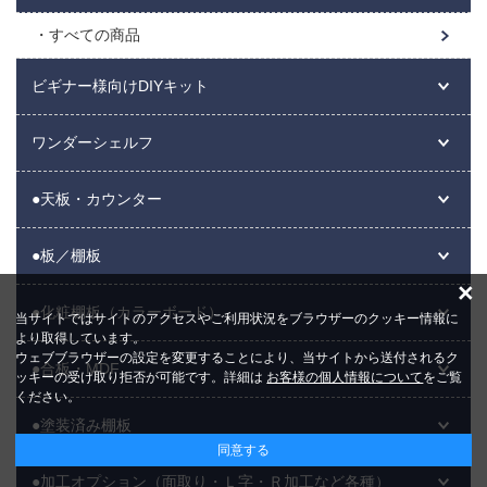
すべての商品
ビギナー様向けDIYキット
ワンダーシェルフ
●天板・カウンター
●板／棚板
×
●化粧棚板（カラーボード）
当サイトではサイトのアクセスやご利用状況をブラウザーのクッキー情報に
より取得しています。
ウェブブラウザーの設定を変更することにより、当サイトから送付されるク
●合板・MDF
ッキーの受け取り拒否が可能です。詳細は
お客様の個人情報について
をご覧
ください。
●塗装済み棚板
同意する
●加工オプション（面取り・Ｌ字・Ｒ加工など各種）