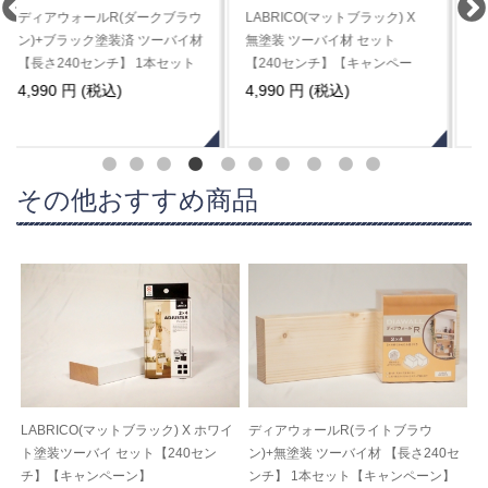
LABRICO(マットブラック) X
LABRICO(ヴィンテージグリー
無塗装 ツーバイ材 セット
ン) X【特注】 無塗装 ツーバイ
【240センチ】【キャンペー
材 セット【260センチ】 ※3セ
ン】
ット以上は割引が自動的に適用
4,990 円 (税込)
8,217 円 (税込)
されます※
その他おすすめ商品
LABRICO(マットブラック) X ホワイ
ディアウォールR(ライトブラウ
ト塗装ツーバイ セット【240セン
ン)+無塗装 ツーバイ材 【長さ240セ
チ】【キャンペーン】
ンチ】 1本セット【キャンペーン】