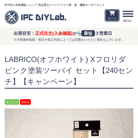
DIY向け木材通販ショップ 高品質なツーバイフォー材、板・棚板オーダーカット
カート
MENU
出荷目安：
正式注文(入金確認)
から
最短
３営業日
※大型連休前後・祝日や加工内容によっては日数をいただく場合もございます。
LABRICO(オフホワイト) Xフロリダ
ピンク塗装ツーバイ セット【240セン
チ】【キャンペーン】
オススメ
SALE