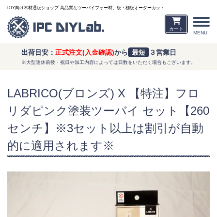
DIY向け木材通販ショップ 高品質なツーバイフォー材、板・棚板オーダーカット
カート
MENU
出荷目安：
正式注文(入金確認)
から
最短
３営業日
※大型連休前後・祝日や加工内容によっては日数をいただく場合もございます。
LABRICO(ブロンズ) X 【特注】フロ
リダピンク塗装ツーバイ セット【260
センチ】※3セット以上は割引が自動
的に適用されます※