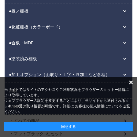
●板／棚板
●化粧棚板（カラーボード）
●合板・MDF
●塗装済み棚板
●加工オプション（面取り・Ｌ字・Ｒ加工など各種）
×
当サイトではサイトのアクセスやご利用状況をブラウザーのクッキー情報に
角材
より取得しています。
ウェブブラウザーの設定を変更することにより、当サイトから送付されるク
LABRICO （ラブリコ）
ッキーの受け取り拒否が可能です。詳細は
お客様の個人情報について
をご覧
ください。
すべての商品
同意する
マットブラック+柱セット