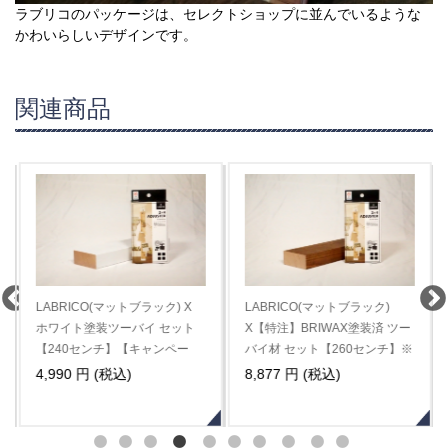
ラブリコのパッケージは、セレクトショップに並んでいるような
かわいらしいデザインです。
関連商品
ICO(マットブラック) X
LABRICO(マットブラック)
LABRICO(
ト塗装ツーバイ セット
X【特注】BRIWAX塗装済 ツー
グリーンアー
0センチ】【キャンペー
バイ材 セット【260センチ】※
バイ材 セッ
３セット以上は割引が自動的に
３セット以
 円 (税込)
8,877 円 (税込)
9,207 円 
適用されます※
適用されま