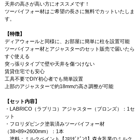
天井の高さが高い方にオススメです！
ツーバイフォー材はご希望の長さに無料でカットいたしま
す。
【特徴】
ディアウォールと同様に、お部屋に簡単に柱を設置可能
ツーバイフォー材とアジャスターのセット販売で届いたら
すぐ使える
突っ張りタイプで壁や天井を傷つけない
賃貸住宅でも安心
工具不要でDIY初心者でも簡単設置
上部のアジャスターで
約18mmの高さ調整が可能
【セット内容】
・LABRICO（ラブリコ）アジャスター（ブロンズ）：1セ
ット
・フロリダピンク塗装済みツーバイフォー材
（38×89×2600mm）：1本
塗料：
ミルクペイント【ﾌﾛﾘﾀﾞﾋﾟﾝｸ】森永乳業のミルク