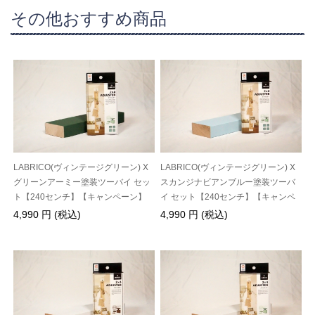
その他おすすめ商品
LABRICO(ヴィンテージグリーン) X
LABRICO(ヴィンテージグリーン) X
グリーンアーミー塗装ツーバイ セッ
スカンジナビアンブルー塗装ツーバ
ト【240センチ】【キャンペーン】
イ セット【240センチ】【キャンペ
ーン】
4,990 円 (税込)
4,990 円 (税込)