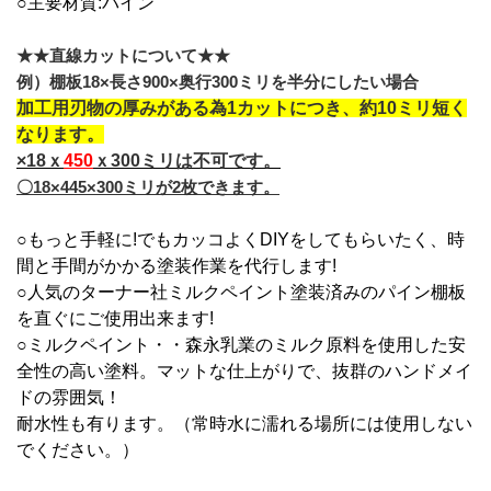
○主要材質:パイン
★★直線カットについて★★
例）棚板18×長さ900×奥行300ミリを半分にしたい場合
加工用刃物の厚みがある為1カットにつき、約10ミリ短く
なります。
×18ｘ
450
ｘ300ミリは不可です。
〇18×445×300ミリが2枚できます。
○もっと手軽に!でもカッコよくDIYをしてもらいたく、時
間と手間がかかる塗装作業を代行します!
○人気のターナー社ミルクペイント塗装済みのパイン棚板
を直ぐにご使用出来ます!
○ミルクペイント・・森永乳業のミルク原料を使用した安
全性の高い塗料。マットな仕上がりで、抜群のハンドメイ
ドの雰囲気！
耐水性も有ります。（常時水に濡れる場所には使用しない
でください。）