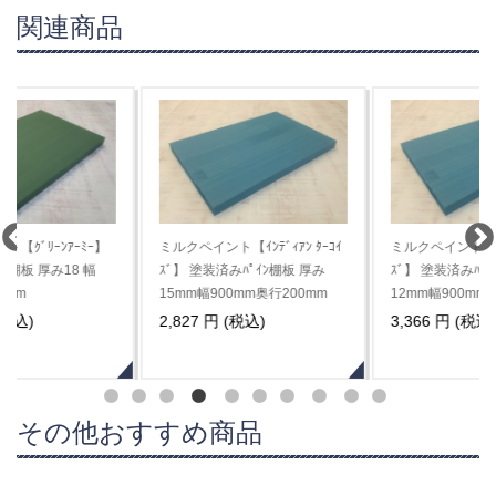
関連商品
ミルクペイント【ｲﾝﾃﾞｨｱﾝ ﾀｰｺｲ
ミルクペイント【ｲﾝﾃﾞｨｱﾝ ﾀｰｺｲ
ｽﾞ】 塗装済みﾊﾟｲﾝ棚板 厚み
ｽﾞ】 塗装済みﾊﾟｲﾝ棚板 厚み
15mm幅900mm奥行200mm
12mm幅900mm奥行300mm
2,827 円 (税込)
3,366 円 (税込)
その他おすすめ商品