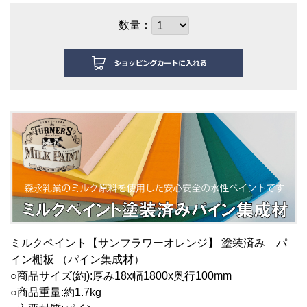
数量：
ミルクペイント【サンフラワーオレンジ】 塗装済み パ
イン棚板 （パイン集成材）
○商品サイズ(約):厚み18x幅18
00x奥行100mm
○商品重量:約1.7kg