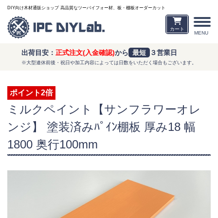
DIY向け木材通販ショップ 高品質なツーバイフォー材、板・棚板オーダーカット
カート
MENU
出荷目安：
正式注文(入金確認)
から
最短
３営業日
※大型連休前後・祝日や加工内容によっては日数をいただく場合もございます。
ポイント2倍
ミルクペイント【サンフラワーオレ
ンジ】 塗装済みﾊﾟｲﾝ棚板 厚み18 幅
1800 奥行100mm