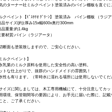
気のターナー社ミルクペイント塗装済みのパイン棚板を直ぐに
ルクペイント【ﾋﾟｽﾀﾁｵ ｸﾞﾘｰﾝ】 塗装済み パイン棚板
（
ラジア
商品サイズ(約):厚み15x幅6
00
x奥行30
0
mm
商品重量:約1.4
kg
主要材質:パイン
（ラジアータ）
切断面も塗装致しますので、ご安心ください。
ミルクペイント】
永乳業のミルク原料を使用した安全性の高い塗料。
ットな仕上がりで、抜群のハンドメイドの雰囲気！
水性も有ります。（常時水に濡れる場所には使用しないでくだ
サイズに関しましては、木工専用機械にて、十分注意してカッ
用環境、保管期間等の要因により、お手元に届いた際に、記載
こと、ご了承ください。