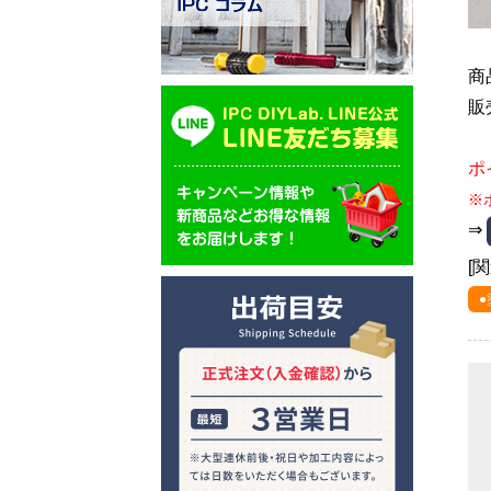
商
販
ポ
※
⇒
[