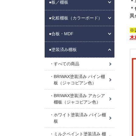
＊
●板／棚板
＊
異
●化粧棚板（カラーボード）
※
●合板・MDF
木
●塗装済み棚板
すべての商品
BRIWAX塗装済み パイン棚
板（ジャコビアン色）
BRIWAX塗装済み アカシア
棚板（ジャコビアン色）
ホワイト塗装済み パイン棚
板
ミルクペイント塗装済み 棚