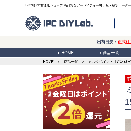
DIY向け木材通販ショップ 高品質なツーバイフォー材、板・棚板オーダ
出荷目安：
正式注
HOME
商品一覧
HOME
＞
商品一覧
＞ ミルクペイント【ﾋﾟｽﾀﾁｵ ｸﾞ
ポ