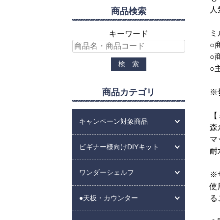
人
商品検索
ミ
キーワード
○
○
○
商品カテゴリ
※
【
キャンペーン対象商品
森
マ
ビギナー様向けDIYキット
耐
ワンダーシェルフ
※
使
る
●天板・カウンター