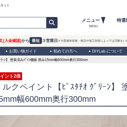
ーカット
メニュー
特選
MENU
文(入金確認)
から
最短
３営業日
※大型連休前後・祝日や加工内容によっては日数をい
お買い物ガイド
初めての方へ
DIYLab.について
ﾘｰﾝ】 塗装済みﾊﾟｲﾝ棚板 厚み15mm幅600mm奥行300mm
イント2倍
ミルクペイント【ﾋﾟｽﾀﾁｵ ｸﾞﾘｰﾝ】
15mm幅600mm奥行300mm