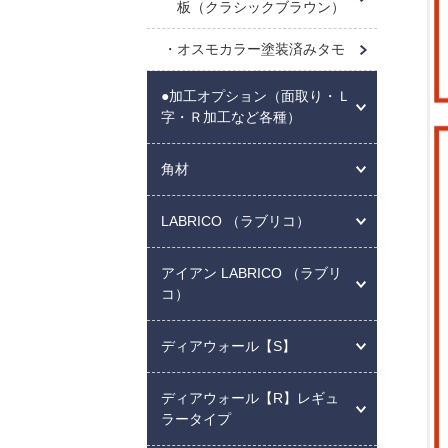
板（クラシックブラウン）
オスモカラー塗装済みタモ
●加工オプション（面取り・Ｌ
字・Ｒ加工など各種）
角材
LABRICO （ラブリコ）
アイアン LABRICO （ラブリ
コ）
ディアウォール【S】
ディアウォール【R】レギュ
ラータイプ