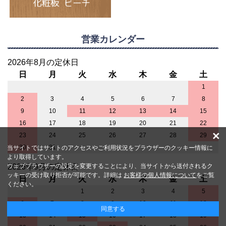
営業カレンダー
2026年8月の定休日
日
月
火
水
木
金
土
1
2
3
4
5
6
7
8
9
10
11
12
13
14
15
16
17
18
19
20
21
22
×
23
24
25
26
27
28
29
30
31
当サイトではサイトのアクセスやご利用状況をブラウザーのクッキー情報に
より取得しています。
ウェブブラウザーの設定を変更することにより、当サイトから送付されるク
2026年9月の定休日
ッキーの受け取り拒否が可能です。詳細は
お客様の個人情報について
をご覧
日
月
火
水
木
金
土
ください。
1
2
3
4
5
6
7
8
9
10
11
12
同意する
13
14
15
16
17
18
19