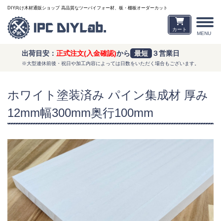
DIY向け木材通販ショップ 高品質なツーバイフォー材、板・棚板オーダーカット
カート
MENU
出荷目安：
正式注文(入金確認)
から
最短
３営業日
※大型連休前後・祝日や加工内容によっては日数をいただく場合もございます。
ホワイト塗装済み パイン集成材 厚み
12mm幅300mm奥行100mm