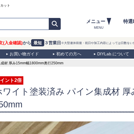
ーカット
メニュー
特選
MENU
文(入金確認)
から
最短
３営業日
※大型連休前後・祝日や加工内容によっては日数をい
お買い物ガイド
初めての方へ
DIYLab.について
 厚み15mm幅1800mm奥行250mm
イント2倍
ホワイト塗装済み パイン集成材 厚み
50mm