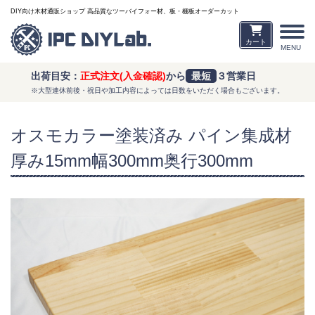
DIY向け木材通販ショップ 高品質なツーバイフォー材、板・棚板オーダーカット
カート
MENU
出荷目安：
正式注文(入金確認)
から
最短
３営業日
※大型連休前後・祝日や加工内容によっては日数をいただく場合もございます。
オスモカラー塗装済み パイン集成材
厚み15mm幅300mm奥行300mm