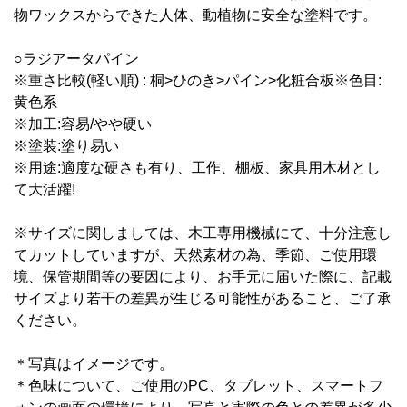
物ワックスからできた人体、動植物に安全な塗料です。
○ラジアータパイン
※重さ比較(軽い順) : 桐>ひのき>パイン>化粧合板※色目:
黄色系
※加工:容易/やや硬い
※塗装:塗り易い
※用途:適度な硬さも有り、工作、棚板、家具用木材とし
て大活躍!
※サイズに関しましては、木工専用機械にて、十分注意し
てカットしていますが、天然素材の為、季節、ご使用環
境、保管期間等の要因により、お手元に届いた際に、記載
サイズより若干の差異が生じる可能性があること、ご了承
ください。
＊写真はイメージです。
＊
色味について、ご使用のPC、タブレット、スマートフ