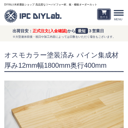
DIY向け木材通販ショップ 高品質なツーバイフォー材、板・棚板オーダーカット
カート
MENU
出荷目安：
正式注文(入金確認)
から
最短
３営業日
※大型連休前後・祝日や加工内容によっては日数をいただく場合もございます。
オスモカラー塗装済み パイン集成材
厚み12mm幅1800mm奥行400mm