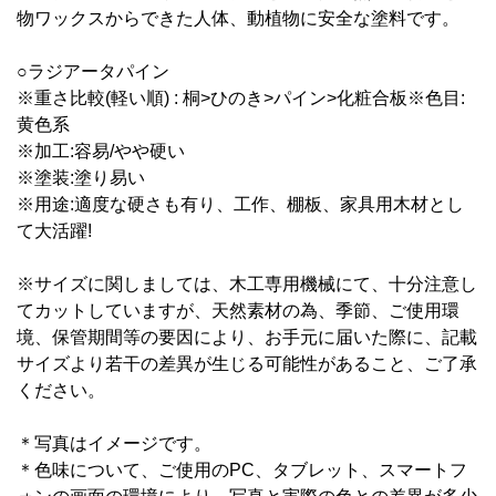
物ワックスからできた人体、動植物に安全な塗料です。
○ラジアータパイン
※重さ比較(軽い順) : 桐>ひのき>パイン>化粧合板※色目:
黄色系
※加工:容易/やや硬い
※塗装:塗り易い
※用途:適度な硬さも有り、工作、棚板、家具用木材とし
て大活躍!
※サイズに関しましては、木工専用機械にて、十分注意し
てカットしていますが、天然素材の為、季節、ご使用環
境、保管期間等の要因により、お手元に届いた際に、記載
サイズより若干の差異が生じる可能性があること、ご了承
ください。
＊写真はイメージです。
＊
色味について、ご使用のPC、タブレット、スマートフ