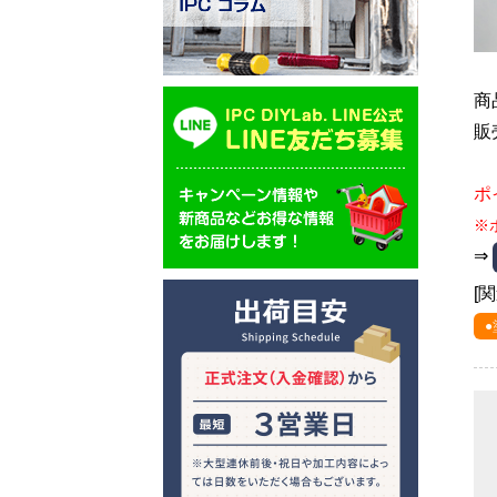
商
販
ポ
※
⇒
[