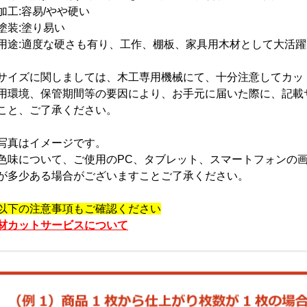
加工:容易/やや硬い
塗装:塗り易い
用途:適度な硬さも有り、工作、棚板、家具用木材として大活躍
サイズに関しましては、木工専用機械にて、十分注意してカッ
用環境、保管期間等の要因により、お手元に届いた際に、記載
こと、ご了承ください。
写真はイメージです。
色味について、ご使用のPC、タブレット、スマートフォンの
が多少ある場合がございますことご了承ください。
以下の注意事項もご確認ください
材カットサービスについて