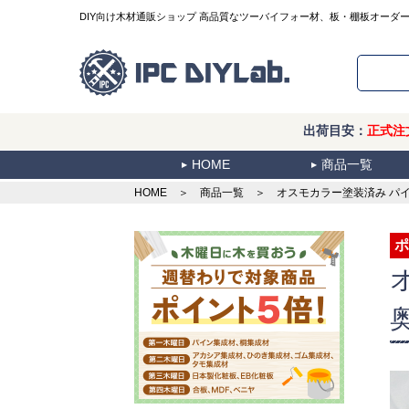
DIY向け木材通販ショップ 高品質なツーバイフォー材、板・棚板オーダ
出荷目安：
正式注
HOME
商品一覧
HOME
＞
商品一覧
＞ オスモカラー塗装済み パイン集
ポ