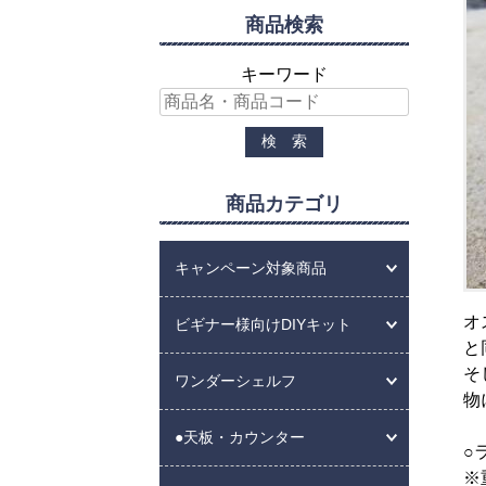
商品検索
キーワード
商品カテゴリ
キャンペーン対象商品
オ
ビギナー様向けDIYキット
と
そ
ワンダーシェルフ
物
●天板・カウンター
○
※