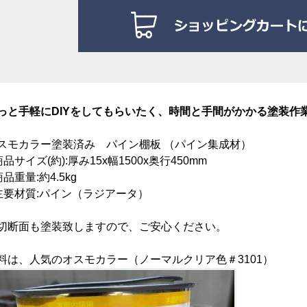
っと手軽にDIYをしてもらいたく、時間と手間がかかる塗装作
スモカラー塗装済み
パイン棚板 （パイン集成材）
商品サイズ(約):厚み15
x幅1500x奥行450mm
商品重量:約4.5kg
主要材質:パイン（ラジアータ）
切断面も塗装致しますので、ご安心ください。
料は、人気のオスモカラー（ノーマルクリア色＃3101）