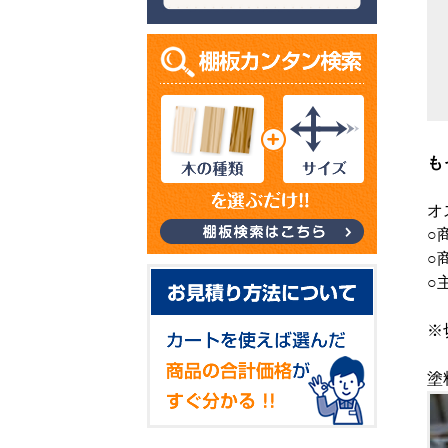
も
オ
○
○
○
※
塗