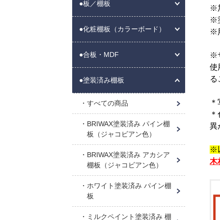
●板／棚板
※
※
●化粧棚板（カラーボード）
※
●合板・MDF
※
使
る
●塗装済み棚板
＊
すべての商品
＊
BRIWAX塗装済み パイン棚
異
板（ジャコビアン色）
※
BRIWAX塗装済み アカシア
木
棚板（ジャコビアン色）
ホワイト塗装済み パイン棚
板
ミルクペイント塗装済み 棚