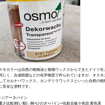
スモカラーは自然の植物油と植物ワックスからできたドイツ生
同じく、合成樹脂などの化学物質で作られていますが、オスモ
してカルナバワックス、カンデリラワックスといった自然の植
に安全な塗料です。
ラジアータパイン
重さ比較(軽い順) : 桐>ひのき>パイン>化粧合板※色目:黄色系