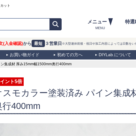
ーカット
メニュー
特選
MENU
文(入金確認)
から
最短
３営業日
※大型連休前後・祝日や加工内容によっては日数をい
お買い物ガイド
初めての方へ
DIYLab.について
成材 厚み15mm幅1500mm奥行400mm
イント5倍
オスモカラー塗装済み パイン集成材 
奥行400mm