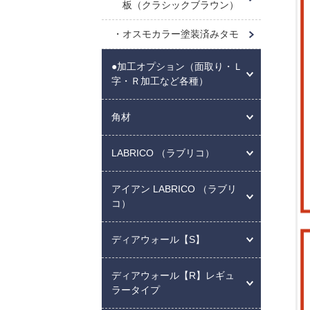
板（クラシックブラウン）
オスモカラー塗装済みタモ
●加工オプション（面取り・Ｌ
字・Ｒ加工など各種）
角材
LABRICO （ラブリコ）
アイアン LABRICO （ラブリ
コ）
ディアウォール【S】
ディアウォール【R】レギュ
ラータイプ