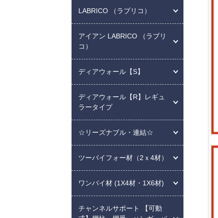
LABRICO （ラブリコ）
アイアン LABRICO （ラブリ
コ）
ディアウォール【S】
ディアウォール【R】レギュ
ラータイプ
☆リーズナブル・連結☆
ツーバイフォー材（2ｘ4材）
ワンバイ材 (1X4材・1X6材)
チャンネルサポート 【可動