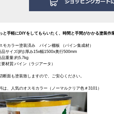
っと手軽にDIYをしてもらいたく、時間と手間がかかる塗装作
スモカラー塗装済み
パイン棚板 （パイン集成材）
商品サイズ(約):厚み15
x幅1500x奥行500mm
商品重量:約5.7kg
主要材質:パイン（ラジアータ）
切断面も塗装致しますので、ご安心ください。
料は、人気のオスモカラー（ノーマルクリア色＃3101）