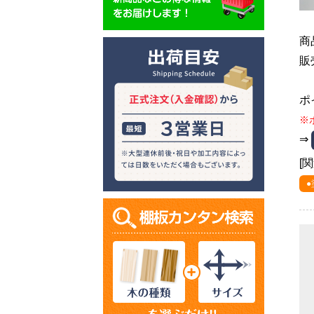
商
販
ポ
※
⇒
[