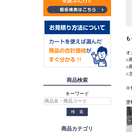
も
オ
○
○
○
商品検索
※
キーワード
塗
商品カテゴリ