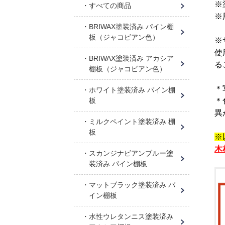
※
すべての商品
※
BRIWAX塗装済み パイン棚
板（ジャコビアン色）
※
使
BRIWAX塗装済み アカシア
る
棚板（ジャコビアン色）
＊
ホワイト塗装済み パイン棚
板
＊
異
ミルクペイント塗装済み 棚
板
※
木
スカンジナビアンブルー塗
装済み パイン棚板
マットブラック塗装済み パ
イン棚板
水性ウレタンニス塗装済み