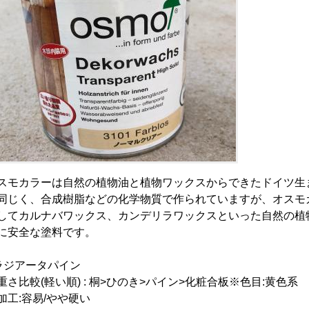
スモカラーは自然の植物油と植物ワックスからできたドイツ生
同じく、合成樹脂などの化学物質で作られていますが、オスモ
してカルナバワックス、カンデリラワックスといった自然の植
に安全な塗料です。
ラジアータパイン
重さ比較(軽い順) : 桐>ひのき>パイン>化粧合板※色目:黄色系
加工:容易/やや硬い