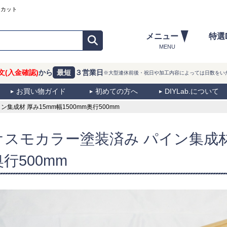
ーカット
メニュー
特選
MENU
文(入金確認)
から
最短
３営業日
※大型連休前後・祝日や加工内容によっては日数をい
お買い物ガイド
初めての方へ
DIYLab.について
成材 厚み15mm幅1500mm奥行500mm
オスモカラー塗装済み パイン集成材 
奥行500mm