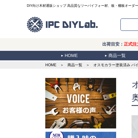
DIY向け木材通販ショップ 高品質なツーバイフォー材、板・棚板オーダ
出荷目安：
正式注
HOME
商品一覧
HOME
＞
商品一覧
＞ オスモカラー塗装済み パイン集