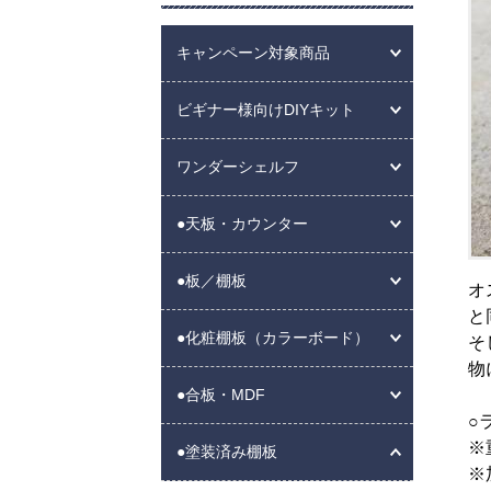
キャンペーン対象商品
ビギナー様向けDIYキット
ワンダーシェルフ
●天板・カウンター
●板／棚板
オ
と
●化粧棚板（カラーボード）
そ
物
●合板・MDF
○
※
●塗装済み棚板
※