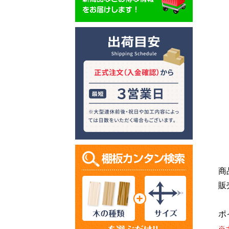
商品
販
ポ
※