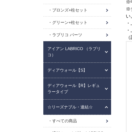
※
※
ブロンズ+柱セット
い
グリーン+柱セット
・
・
ラブリコ パーツ
（
アイアン LABRICO （ラブリ
コ）
ディアウォール【S】
ディアウォール【R】レギュ
ラータイプ
☆リーズナブル・連結☆
すべての商品