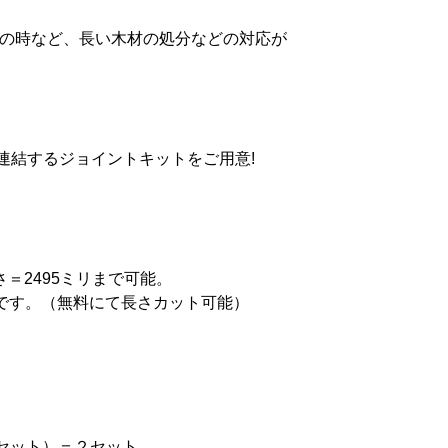
居の時など、長い木材の処分などの対応が
連結するジョイントキットをご用意!
さ＝2495ミリまで可能。
要です。（無料にて長さカット可能）
セット）＝２セット