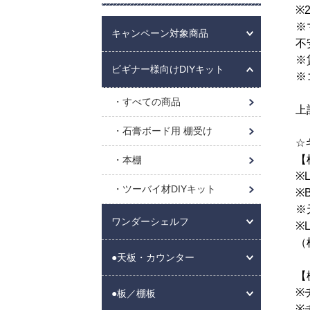
※
※
キャンペーン対象商品
不
※
ビギナー様向けDIYキット
※
すべての商品
上
石膏ボード用 棚受け
☆
【
本棚
※
ツーバイ材DIYキット
※
※
ワンダーシェルフ
※
（
●天板・カウンター
【
※
●板／棚板
※