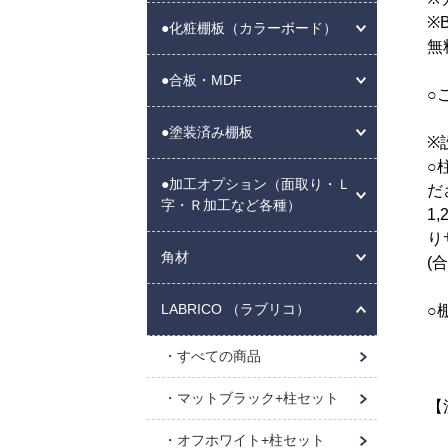
※
●化粧棚板（カラーボード）
無
●合板・MDF
○
●塗装済み棚板
※
○
●加工オプション（面取り・Ｌ
だ
字・Ｒ加工など各種）
1
り
角材
(
LABRICO （ラブリコ）
○
すべての商品
マットブラック+柱セット
【
オフホワイト+柱セット