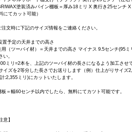
BRIWAX塗装済みパイン棚板＝厚み18ミリ X 奥行き25センチ 
料にてカット可能）
ご注文時に下記のサイズ情報をご連絡ください。
設置予定の天井までの高さ
柱用（ツーバイ材）＝天井までの高さ マイナス 9.5センチ(9
さい。
,200ミリ=2本を、上記のツーバイ材の長さになるよう加工さ
サイズを2等分した長さでお送りします（例）仕上がりサイズ2,355ミ
合計:2,355ミリ)にカットいたします。
棚板＝幅60センチ以内でしたら、無料にてカツト可能です。
注意】