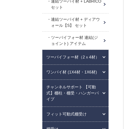
連結ツーバイ材 + LABRICO
セット
連結ツーバイ材 + ディアウ
ォール【S】 セット
ツーバイフォー材 連結(ジ
ョイント) アイテム
ツーバイフォー材（2ｘ4材）
ワンバイ材 (1X4材・1X6材)
チャンネルサポート 【可動
式】棚柱・棚受・ハンガーパ
イプ
フィット可動式棚受け