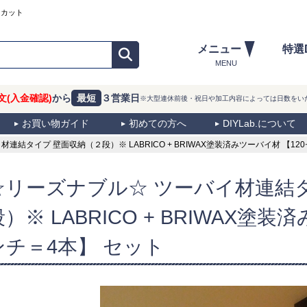
ーカット
メニュー
特選
MENU
文(入金確認)
から
最短
３営業日
※大型連休前後・祝日や加工内容によっては日数をい
お買い物ガイド
初めての方へ
DIYLab.について
結タイプ 壁面収納（２段）※ LABRICO + BRIWAX塗装済みツーバイ材 【12
☆リーズナブル☆ ツーバイ材連結
段）※ LABRICO + BRIWAX塗
ンチ＝4本】 セット