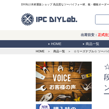
DIY向け木材通販ショップ 高品質なツーバイフォー材、板・棚板オーダ
出荷目安：
正式注
HOME
商品一覧
HOME
＞
商品一覧
＞ ☆リーズナブル☆ ツーバイ材連