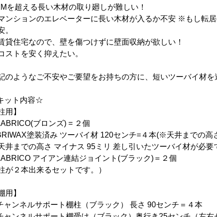
2Mを超える長い木材の取り廻しが難しい！
マンションのエレベーターに長い木材が入るか不安 ※もし転
安。
賃貸住宅なので、壁を傷つけずに壁面収納が欲しい！
コストを安く抑えたい。
記のようなご不安やご要望をお持ちの方に、短いツーバイ材を
キット内容☆
柱用】
LABRICO(ブロンズ) = ２個
BRIWAX塗装済み ツーバイ材 120センチ=４本(※天井までの高
天井までの高さ マイナス 95ミリ 差し引いたツーバイ材が必
LABRICO アイアン連結ジョイント(ブラック)＝２個
柱が２本出来るセットです。）
棚用】
チャンネルサポート棚柱（ブラック） 長さ 90センチ＝４本
チャンネルサポート棚受け（ブラック）奥行き25センチ（左右