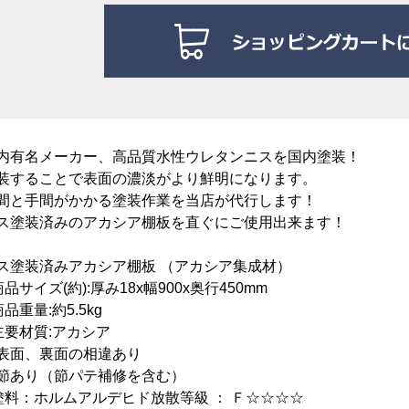
内有名メーカー、高品質水性ウレタンニスを国内塗装！
装することで表面の濃淡がより鮮明になります。
間と手間がかかる塗装作業を当店が代行します！
ス塗装済みのアカシア棚板を直ぐにご使用出来ます！
ス塗装済みアカシア棚板 （アカシア集成材）
商品サイズ(約):厚み18x幅900x奥行450mm
商品重量:約5.5kg
主要材質:アカシア
表面、裏面の相違あり
あり（節パテ補修を含む）
塗料：
ホルムアルデヒド放散等級 ： Ｆ☆☆☆☆