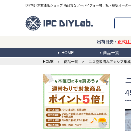
DIY向け木材通販ショップ 高品質なツーバイフォー材、板・棚板オーダ
出荷目安：
正式注
HOME
商品一覧
HOME
＞
商品一覧
＞ ニス塗装済みアカシア集成材 