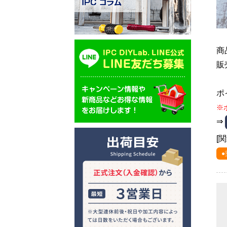
商品
販
ポ
※
⇒
[