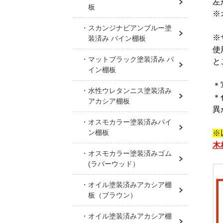
左
板
※
スカンジナビアンブルー塗
※
装済み パイン棚板
使
マットブラック塗装済み パ
と
イン棚板
＊
水性ウレタンニス塗装済み
＊
アカシア棚板
異
オスモカラー塗装済みパイ
ン棚板
※
木
オスモカラー塗装済みゴム
(ラバーウッド）
オイル塗装済みアカシア棚
板（ブラウン）
オイル塗装済みアカシア棚