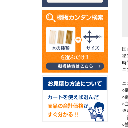
国
塗
時
ニ
ニ
○
○
○
※
節
○