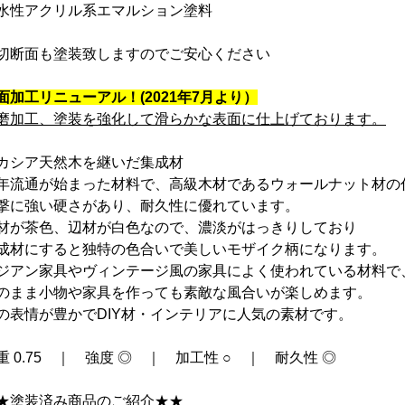
性アクリル系エマルション塗料
切断面も塗装致しますのでご安心ください
面加工リニューアル！(2021年7月より）
磨加工、塗装を強化して滑らかな表面に仕上げております。
カシア天然木を継いだ集成材
年流通が始まった材料で、高級木材であるウォールナット材の
撃に強い硬さがあり、耐久性に優れています。
材が茶色、辺材が白色なので、濃淡がはっきりしており
成材にすると独特の色合いで美しいモザイク柄になります。
ジアン家具やヴィンテージ風の家具によく使われている材料で
のまま小物や家具を作っても素敵な風合いが楽しめます。
の表情が豊かでDIY材・インテリアに人気の素材です。
重 0.75 ｜ 強度 ◎ ｜ 加工性 ○ ｜ 耐久性 ◎
★塗装済み商品のご紹介★★