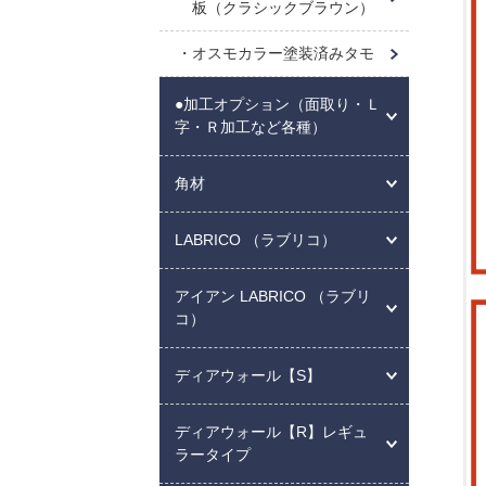
板（クラシックブラウン）
オスモカラー塗装済みタモ
●加工オプション（面取り・Ｌ
字・Ｒ加工など各種）
角材
LABRICO （ラブリコ）
アイアン LABRICO （ラブリ
コ）
ディアウォール【S】
ディアウォール【R】レギュ
ラータイプ