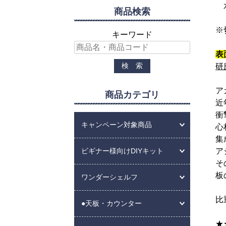
水
商品検索
※
キーワード
表
研
ア
商品カテゴリ
近
衝
キャンペーン対象商品
心
集
ア
ビギナー様向けDIYキット
そ
板
ワンダーシェルフ
比
●天板・カウンター
★