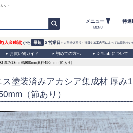
ーカット
メニュー
特選
MENU
文(入金確認)
から
最短
３営業日
※大型連休前後・祝日や加工内容によっては日数をい
お買い物ガイド
初めての方へ
DIYLab.について
厚み18mm幅900mm奥行450mm（節あり）
ニス塗装済みアカシア集成材 厚み18
450mm（節あり）