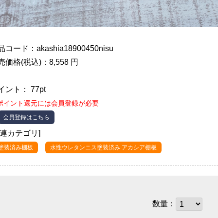
コード：akashia18900450nisu
売価格(税込)：8,558 円
イント： 77pt
ポイント還元には会員登録が必要
会員登録はこちら
関連カテゴリ]
●塗装済み棚板
水性ウレタンニス塗装済み アカシア棚板
数量：