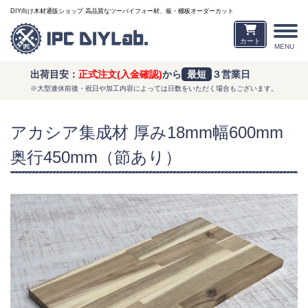
DIY向け木材通販ショップ 高品質なツーバイフォー材、板・棚板オーダーカット
カート
MENU
出荷目安：
正式注文(入金確認)
から
最短
３営業日
※大型連休前後・祝日や加工内容によっては日数をいただく場合もございます。
アカシア集成材 厚み18mm幅600mm
奥行450mm（節あり）