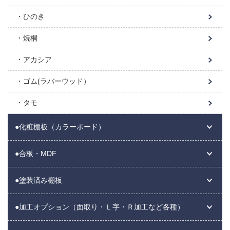
ひのき
焼桐
アカシア
ゴム(ラバーウッド）
タモ
●化粧棚板（カラーボード）
●合板・MDF
●塗装済み棚板
●加工オプション（面取り・Ｌ字・Ｒ加工など各種）