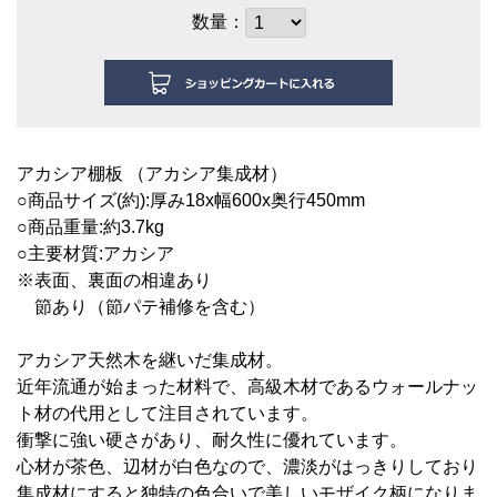
数量：
アカシア棚板 （アカシア集成材）
○商品サイズ(約):厚み18x幅600x奥行450mm
○商品重量:約3.7kg
○主要材質:アカシア
※表面、裏面の相違あり
節あり（節パテ補修を含む）
アカシア天然木を継いだ集成材。
近年流通が始まった材料で、高級木材であるウォールナッ
ト材の代用として注目されています。
衝撃に強い硬さがあり、耐久性に優れています。
心材が茶色、辺材が白色なので、濃淡がはっきりしており
集成材にすると独特の色合いで美しいモザイク柄になりま