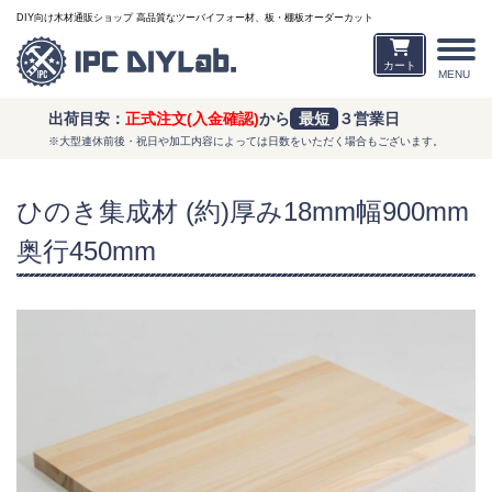
DIY向け木材通販ショップ 高品質なツーバイフォー材、板・棚板オーダーカット
カート
MENU
出荷目安：
正式注文(入金確認)
から
最短
３営業日
※大型連休前後・祝日や加工内容によっては日数をいただく場合もございます。
ひのき集成材 (約)厚み18mm幅900mm
奥行450mm