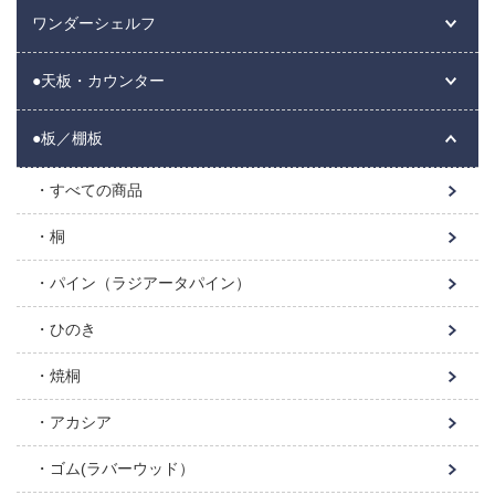
ワンダーシェルフ
●天板・カウンター
●板／棚板
すべての商品
桐
パイン（ラジアータパイン）
ひのき
焼桐
アカシア
ゴム(ラバーウッド）