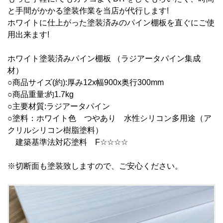
と手間がかかる塗装作業を当店が代行します!
ホワイトに仕上がった塗装済みのパイン棚板を直ぐにご使
用出来ます!
ホワイト塗装済みパイン棚板 （ラジアータパイン集成
材）
○商品サイズ(約):厚み12x幅900x奥行300mm
○商品重量:約1.7kg
○主要材質:ラジアータパイン
○塗料：ホワイト色 つやあり 水性シリコン多用途（ア
クリルシリコン樹脂塗料）
建築基準法対応塗料 F☆☆☆☆
※切断面も塗装致しますので、ご安心ください。