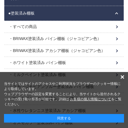
●塗装済み棚板
すべての商品
BRIWAX塗装済み パイン棚板（ジャコビアン色）
BRIWAX塗装済み アカシア棚板（ジャコビアン色）
ホワイト塗装済み パイン棚板
ミルクペイント塗装済み 棚板
×
当サイトではサイトのアクセスやご利用状況をブラウザーのクッキー情報に
スカンジナビアンブルー塗装済み パイン棚板
より取得しています。
ウェブブラウザーの設定を変更することにより、当サイトから送付されるク
マットブラック塗装済み パイン棚板
ッキーの受け取り拒否が可能です。詳細は
お客様の個人情報について
をご覧
ください。
水性ウレタンニス塗装済み アカシア棚板
同意する
オスモカラー塗装済みパイン棚板