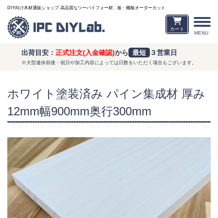
DIY向け木材通販ショップ 高品質なツーバイフォー材、板・棚板オーダーカット
カート
MENU
出荷目安：
正式注文(入金確認)
から
最短
３営業日
※大型連休前後・祝日や加工内容によっては日数をいただく場合もございます。
ホワイト塗装済み パイン集成材 厚み
12mm幅900mm奥行300mm