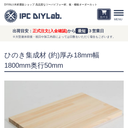
DIY向け木材通販ショップ 高品質なツーバイフォー材、板・棚板オーダーカット
カート
MENU
出荷目安：
正式注文(入金確認)
から
最短
３営業日
※大型連休前後・祝日や加工内容によっては日数をいただく場合もございます。
ひのき集成材 (約)厚み18mm幅
1800mm奥行50mm