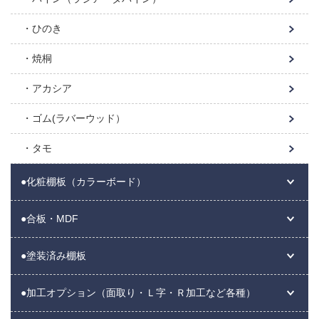
ひのき
焼桐
アカシア
ゴム(ラバーウッド）
タモ
●化粧棚板（カラーボード）
●合板・MDF
●塗装済み棚板
●加工オプション（面取り・Ｌ字・Ｒ加工など各種）